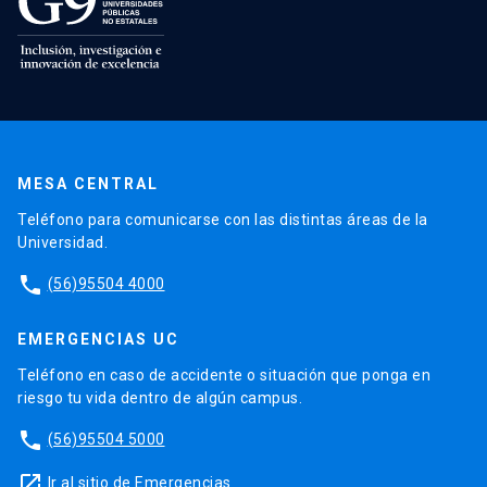
MESA CENTRAL
Teléfono para comunicarse con las distintas áreas de la
Universidad.
phone
(56)95504 4000
EMERGENCIAS UC
Teléfono en caso de accidente o situación que ponga en
riesgo tu vida dentro de algún campus.
phone
(56)95504 5000
launch
Ir al sitio de Emergencias