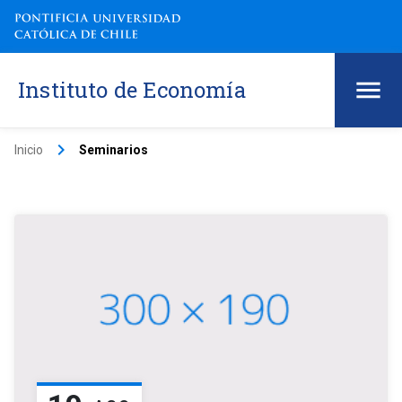
Instituto de Economía
keyboard_arrow_right
Inicio
Seminarios