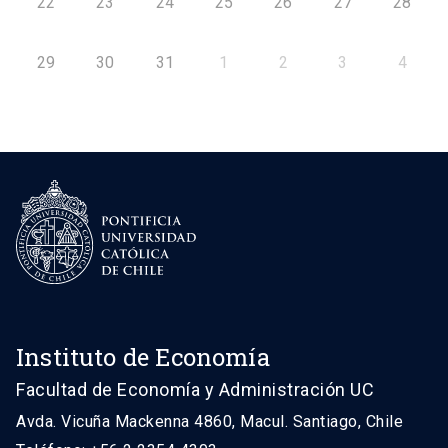
22
23
24
25
26
27
28
29
30
31
1
2
3
4
Instituto de Economía
Facultad de Economía y Administración UC
Avda. Vicuña Mackenna 4860, Macul. Santiago, Chile