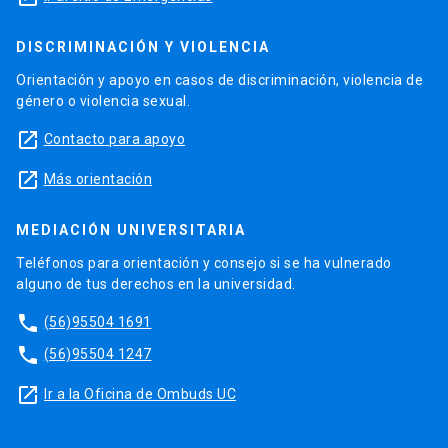
DISCRIMINACIÓN Y VIOLENCIA
Orientación y apoyo en casos de discriminación, violencia de
género o violencia sexual.
launch
Contacto para apoyo
launch
Más orientación
MEDIACIÓN UNIVERSITARIA
Teléfonos para orientación y consejo si se ha vulnerado
alguno de tus derechos en la universidad.
phone
(56)95504 1691
phone
(56)95504 1247
launch
Ir a la Oficina de Ombuds UC