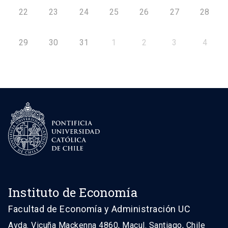
22
23
24
25
26
27
28
29
30
31
1
2
3
4
Instituto de Economía
Facultad de Economía y Administración UC
Avda. Vicuña Mackenna 4860, Macul. Santiago, Chile