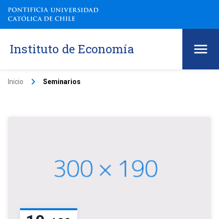
Instituto de Economía
keyboard_arrow_right
Inicio
Seminarios