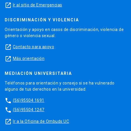
launch
Ir al sitio de Emergencias
DISCRIMINACIÓN Y VIOLENCIA
Orientación y apoyo en casos de discriminación, violencia de
género o violencia sexual.
launch
Contacto para apoyo
launch
Más orientación
MEDIACIÓN UNIVERSITARIA
Teléfonos para orientación y consejo si se ha vulnerado
alguno de tus derechos en la universidad.
phone
(56)95504 1691
phone
(56)95504 1247
launch
Ir a la Oficina de Ombuds UC