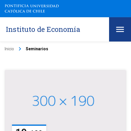
Instituto de Economía
keyboard_arrow_right
Inicio
Seminarios