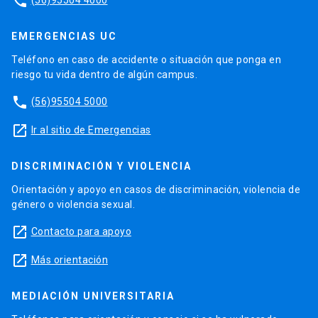
phone
EMERGENCIAS UC
Teléfono en caso de accidente o situación que ponga en
riesgo tu vida dentro de algún campus.
phone
(56)95504 5000
launch
Ir al sitio de Emergencias
DISCRIMINACIÓN Y VIOLENCIA
Orientación y apoyo en casos de discriminación, violencia de
género o violencia sexual.
launch
Contacto para apoyo
launch
Más orientación
MEDIACIÓN UNIVERSITARIA