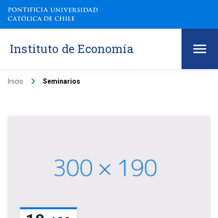
Instituto de Economía
keyboard_arrow_right
Inicio
Seminarios