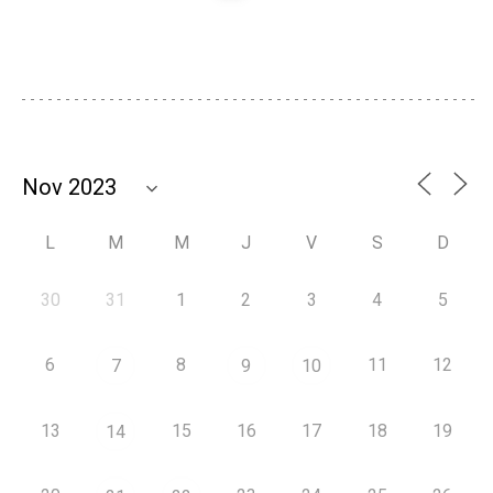
L
M
M
J
V
S
D
30
31
1
2
3
4
5
6
8
11
12
7
9
10
13
15
16
17
18
19
14