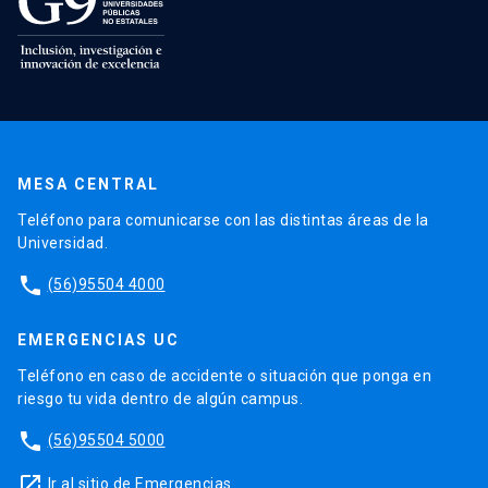
MESA CENTRAL
Teléfono para comunicarse con las distintas áreas de la
Universidad.
phone
(56)95504 4000
EMERGENCIAS UC
Teléfono en caso de accidente o situación que ponga en
riesgo tu vida dentro de algún campus.
phone
(56)95504 5000
launch
Ir al sitio de Emergencias