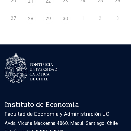
20
23
24
25
26
21
22
27
1
2
3
28
29
30
Instituto de Economía
Facultad de Economía y Administración UC
Avda. Vicuña Mackenna 4860, Macul. Santiago, Chile