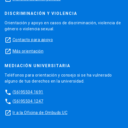
DISCRIMINACIÓN Y VIOLENCIA
Orientación y apoyo en casos de discriminación, violencia de
género o violencia sexual.
launch
Contacto para apoyo
launch
Más orientación
MEDIACIÓN UNIVERSITARIA
Teléfonos para orientación y consejo si se ha vulnerado
alguno de tus derechos en la universidad.
phone
(56)95504 1691
phone
(56)95504 1247
launch
Ir a la Oficina de Ombuds UC