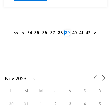
<<
<
34
35
36
37
38
39
40
41
42
>
L
M
M
J
V
S
D
30
31
1
2
3
4
5