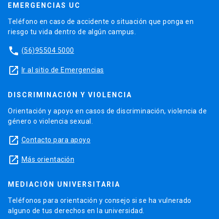
EMERGENCIAS UC
Teléfono en caso de accidente o situación que ponga en
riesgo tu vida dentro de algún campus.
phone
(56)95504 5000
launch
Ir al sitio de Emergencias
DISCRIMINACIÓN Y VIOLENCIA
Orientación y apoyo en casos de discriminación, violencia de
género o violencia sexual.
launch
Contacto para apoyo
launch
Más orientación
MEDIACIÓN UNIVERSITARIA
Teléfonos para orientación y consejo si se ha vulnerado
alguno de tus derechos en la universidad.