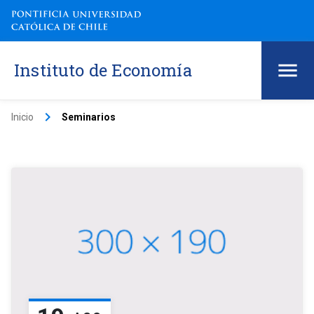
Instituto de Economía
keyboard_arrow_right
Inicio
Seminarios