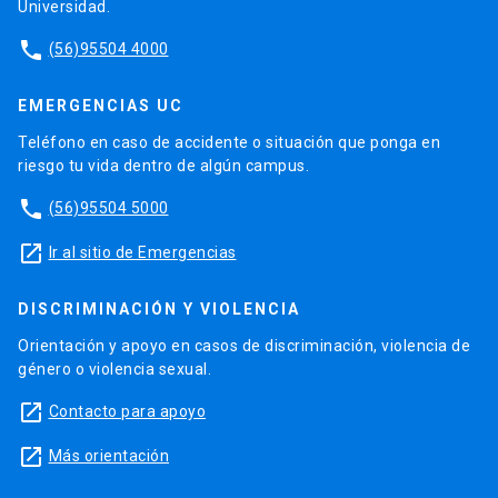
Universidad.
phone
(56)95504 4000
EMERGENCIAS UC
Teléfono en caso de accidente o situación que ponga en
riesgo tu vida dentro de algún campus.
phone
(56)95504 5000
launch
Ir al sitio de Emergencias
DISCRIMINACIÓN Y VIOLENCIA
Orientación y apoyo en casos de discriminación, violencia de
género o violencia sexual.
launch
Contacto para apoyo
launch
Más orientación