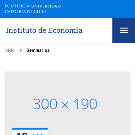
Instituto de Economía
keyboard_arrow_right
Inicio
Seminarios