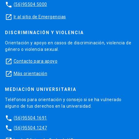
phone
(56)95504 5000
launch
Ir al sitio de Emergencias
DISCRIMINACIÓN Y VIOLENCIA
Orientación y apoyo en casos de discriminación, violencia de
género o violencia sexual.
launch
Contacto para apoyo
launch
Más orientación
MEDIACIÓN UNIVERSITARIA
Teléfonos para orientación y consejo si se ha vulnerado
alguno de tus derechos en la universidad.
phone
(56)95504 1691
phone
(56)95504 1247