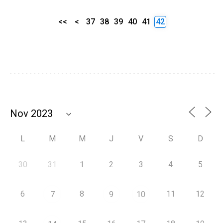
<<
<
37
38
39
40
41
42
L
M
M
J
V
S
D
30
31
1
2
3
4
5
6
8
11
12
7
9
10