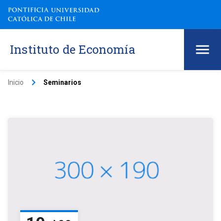
Instituto de Economía
keyboard_arrow_right
Inicio
Seminarios