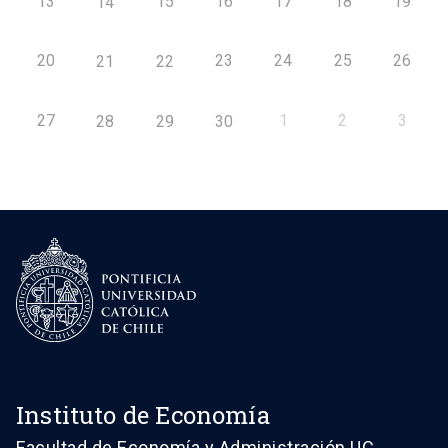
13
15
16
17
18
19
14
20
23
24
25
26
21
22
27
1
2
3
28
29
30
Instituto de Economía
Facultad de Economía y Administración UC