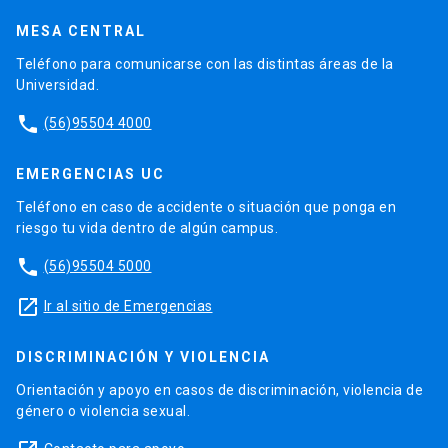
MESA CENTRAL
Teléfono para comunicarse con las distintas áreas de la
Universidad.
phone
(56)95504 4000
EMERGENCIAS UC
Teléfono en caso de accidente o situación que ponga en
riesgo tu vida dentro de algún campus.
phone
(56)95504 5000
launch
Ir al sitio de Emergencias
DISCRIMINACIÓN Y VIOLENCIA
Orientación y apoyo en casos de discriminación, violencia de
género o violencia sexual.