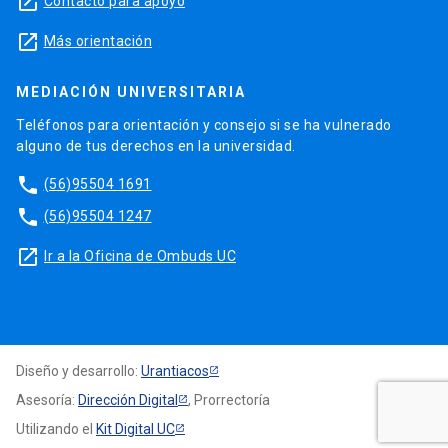
launch
Contacto para apoyo
launch
Más orientación
MEDIACIÓN UNIVERSITARIA
Teléfonos para orientación y consejo si se ha vulnerado
alguno de tus derechos en la universidad.
phone
(56)95504 1691
phone
(56)95504 1247
launch
Ir a la Oficina de Ombuds UC
Diseño y desarrollo:
Urantiacos
Asesoría:
Dirección Digital
, Prorrectoría
Utilizando el
Kit Digital UC