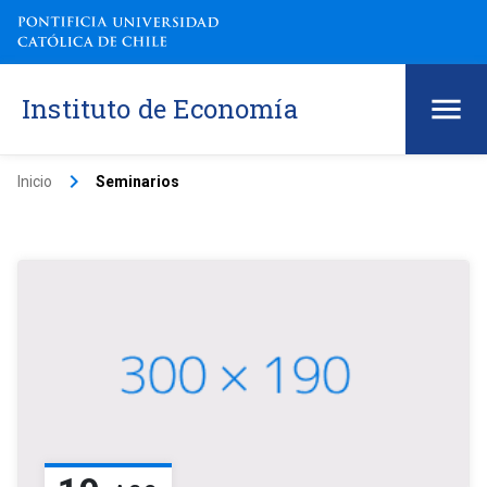
Instituto de Economía
keyboard_arrow_right
Inicio
Seminarios