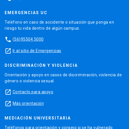
EMERGENCIAS UC
Teléfono en caso de accidente o situación que ponga en
riesgo tu vida dentro de algún campus.
phone
(56)95504 5000
launch
Ir al sitio de Emergencias
DISCRIMINACIÓN Y VIOLENCIA
Orientación y apoyo en casos de discriminación, violencia de
género o violencia sexual.
launch
Contacto para apoyo
launch
Más orientación
MEDIACIÓN UNIVERSITARIA
Teléfonos para orientación y consejo si se ha vulnerado