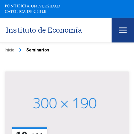
Instituto de Economía
keyboard_arrow_right
Inicio
Seminarios