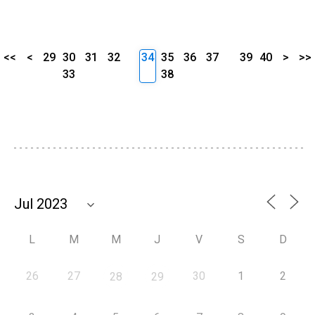
<<
<
29
30
31
32
34
35
36
37
39
40
>
>>
33
38
L
M
M
J
V
S
D
26
27
30
1
2
28
29