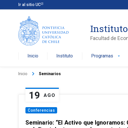
Ir al sitio UC
Institut
Facultad de Eco
Inicio
Instituto
Programas
arrow_drop_down
keyboard_arrow_right
Inicio
Seminarios
19
AGO
Conferencias
Seminario: “El Activo que Ignoramos: