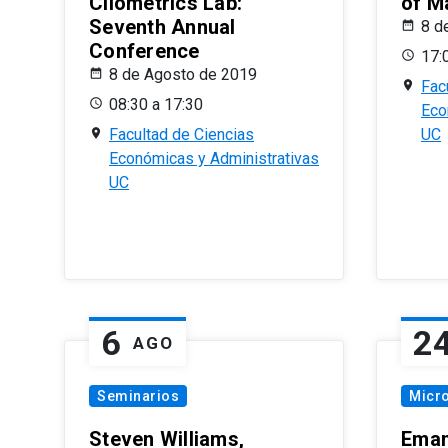
Cliometrics Lab:
of M
Seventh Annual
8 d
Conference
17:
8 de Agosto de 2019
Fac
08:30 a 17:30
Eco
Facultad de Ciencias
UC
Económicas y Administrativas
UC
6
2
AGO
Seminarios
Micr
Steven Williams,
Eman