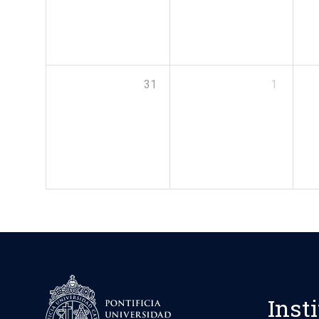
31
1
Inst