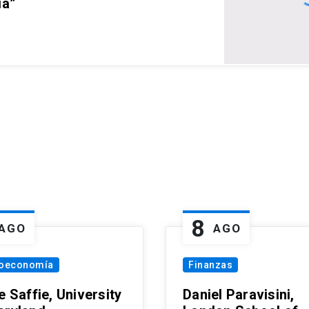
ia”
8
AGO
AGO
oeconomía
Finanzas
e Saffie, University
Daniel Paravisini,