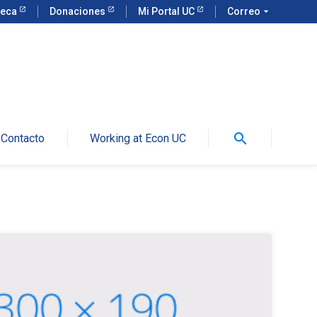
teca
Donaciones
Mi Portal UC
Correo
arrow_drop_down
search
Contacto
Working at Econ UC