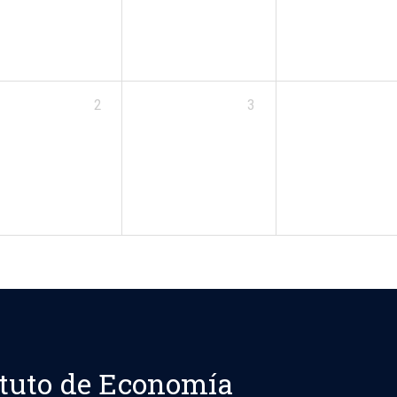
2
3
ituto de Economía