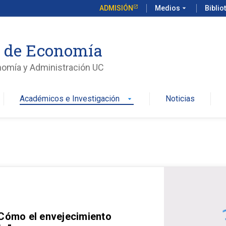
ADMISIÓN
Medios
arrow_drop_down
Biblio
o de Economía
nomía y Administración UC
Académicos e Investigación
Noticias
arrow_drop_down
 Cómo el envejecimiento