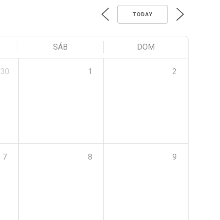
TODAY
SÁB
DOM
30
1
2
7
8
9