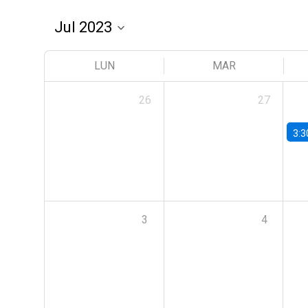
LUN
MAR
26
27
3:3
3
4