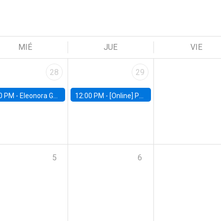
MIÉ
JUE
VIE
28
29
0 PM -
Eleonora Guarnieri, Exeter University
12:00 PM -
[Online] Pablo Slutzky, University of Maryland
5
6