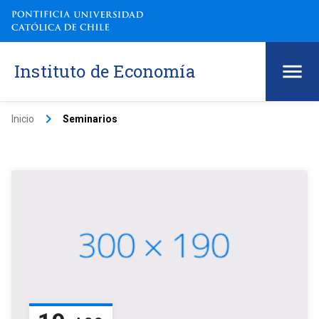
Instituto de Economía
keyboard_arrow_right
Inicio
Seminarios