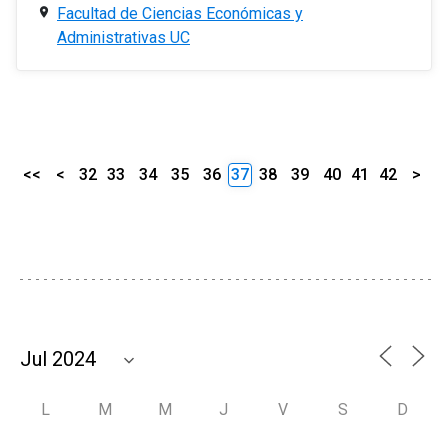
Facultad de Ciencias Económicas y
Administrativas UC
<<
<
32
33
34
35
36
37
38
39
40
41
42
>
L
M
M
J
V
S
D