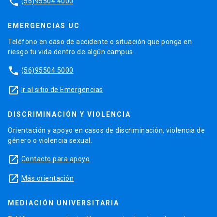
phone
(56)95504 4000
EMERGENCIAS UC
Teléfono en caso de accidente o situación que ponga en
riesgo tu vida dentro de algún campus.
phone
(56)95504 5000
launch
Ir al sitio de Emergencias
DISCRIMINACIÓN Y VIOLENCIA
Orientación y apoyo en casos de discriminación, violencia de
género o violencia sexual.
launch
Contacto para apoyo
launch
Más orientación
MEDIACIÓN UNIVERSITARIA