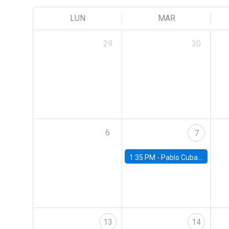
LUN
MAR
29
30
6
7
1:35 PM -
Pablo Cuba, FED Board
13
14