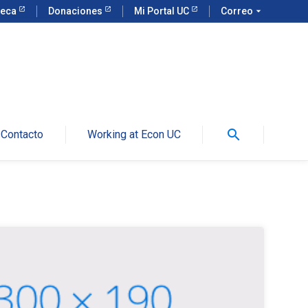
teca
Donaciones
Mi Portal UC
Correo
arrow_drop_down
search
Contacto
Working at Econ UC