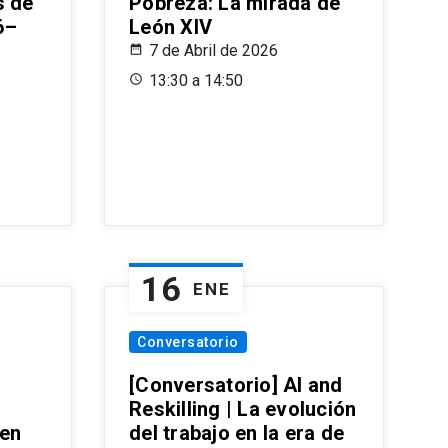
s de
Pobreza: La mirada de
6–
León XIV
7 de Abril de 2026
13:30 a 14:50
16
ENE
Conversatorio
[Conversatorio] AI and
Reskilling | La evolución
 en
del trabajo en la era de