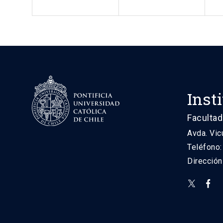
Inst
Facultad
Avda. Vic
Teléfono
Direcció