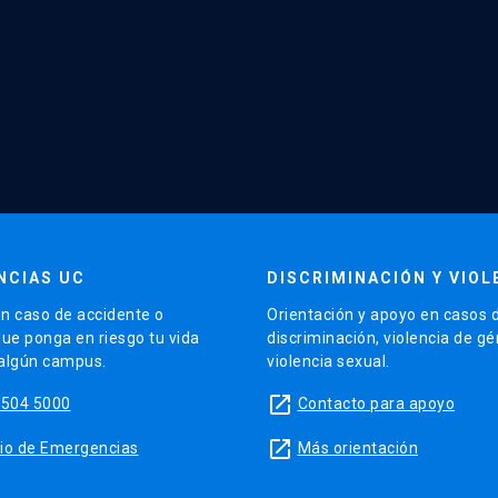
NCIAS UC
DISCRIMINACIÓN Y VIOL
n caso de accidente o
Orientación y apoyo en casos 
que ponga en riesgo tu vida
discriminación, violencia de g
 algún campus.
violencia sexual.
launch
5504 5000
Contacto para apoyo
launch
sitio de Emergencias
Más orientación