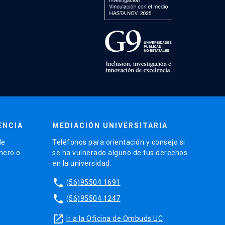
ENCIA
MEDIACIÓN UNIVERSITARIA
de
Teléfonos para orientación y consejo si
énero o
se ha vulnerado alguno de tus derechos
en la universidad.
phone
(56)95504 1691
phone
(56)95504 1247
launch
Ir a la Oficina de Ombuds UC