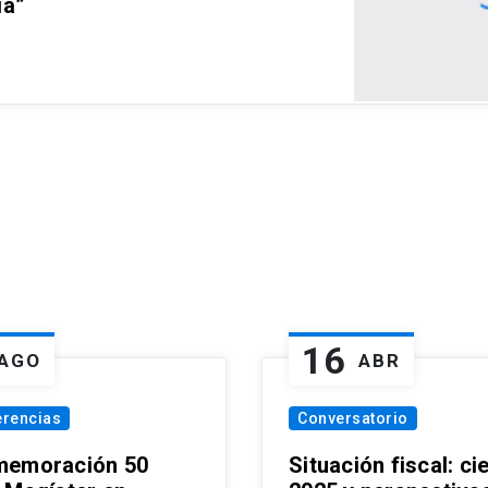
ia”
16
AGO
ABR
erencias
Conversatorio
emoración 50
Situación fiscal: ci