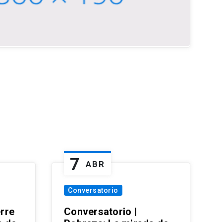
7
ABR
Conversatorio
erre
Conversatorio |