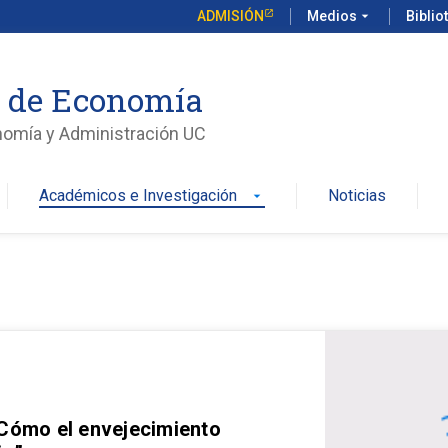
ADMISIÓN
Medios
arrow_drop_down
Biblio
o de Economía
nomía y Administración UC
Académicos e Investigación
Noticias
arrow_drop_down
 Cómo el envejecimiento