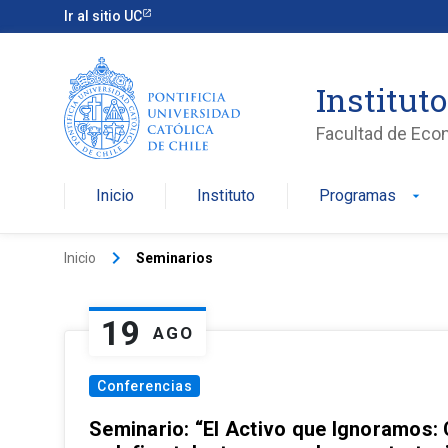
Ir al sitio UC
Institut
Facultad de Eco
Inicio
Instituto
Programas
arrow_drop_down
keyboard_arrow_right
Inicio
Seminarios
19
AGO
Conferencias
Seminario: “El Activo que Ignoramos: