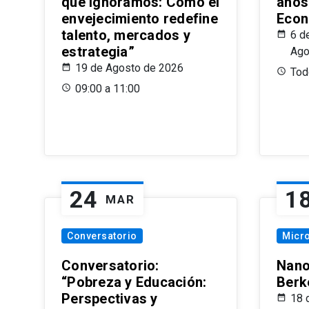
que Ignoramos: Cómo el
años
envejecimiento redefine
Econ
talento, mercados y
6 d
estrategia”
Ago
19 de Agosto de 2026
Todo
09:00 a 11:00
24
1
MAR
Conversatorio
Micr
Conversatorio:
Nano
“Pobreza y Educación:
Berk
Perspectivas y
18 