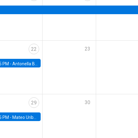
23
22
5 PM -
Antonella Bancalari, Institute for Fiscal Studies (IFS) and Research Associate at University College London (UCL)
30
29
5 PM -
Mateo Uribe-Castro, Universidad de los Andes (Colombia)