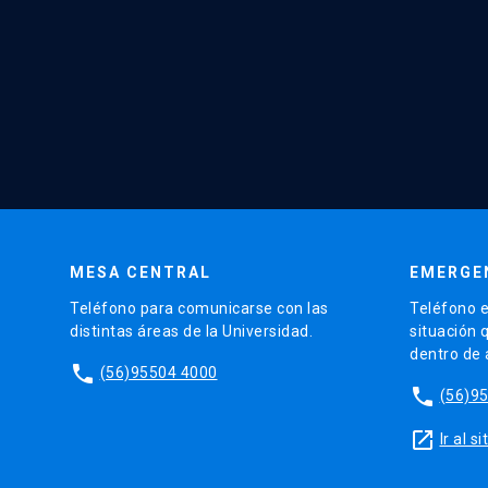
MESA CENTRAL
EMERGE
Teléfono para comunicarse con las
Teléfono e
distintas áreas de la Universidad.
situación 
dentro de
phone
(56)95504 4000
phone
(56)9
launch
Ir al 