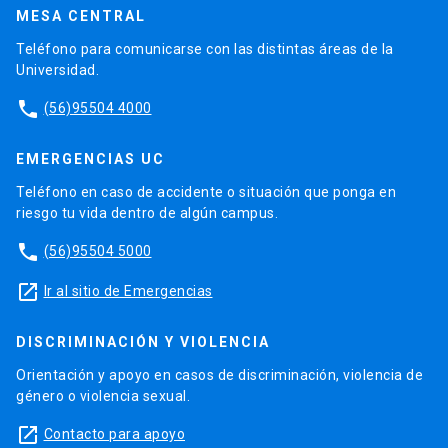
MESA CENTRAL
Teléfono para comunicarse con las distintas áreas de la
Universidad.
phone
(56)95504 4000
EMERGENCIAS UC
Teléfono en caso de accidente o situación que ponga en
riesgo tu vida dentro de algún campus.
phone
(56)95504 5000
launch
Ir al sitio de Emergencias
DISCRIMINACIÓN Y VIOLENCIA
Orientación y apoyo en casos de discriminación, violencia de
género o violencia sexual.
launch
Contacto para apoyo