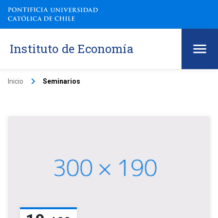
Instituto de Economía
keyboard_arrow_right
Inicio
Seminarios