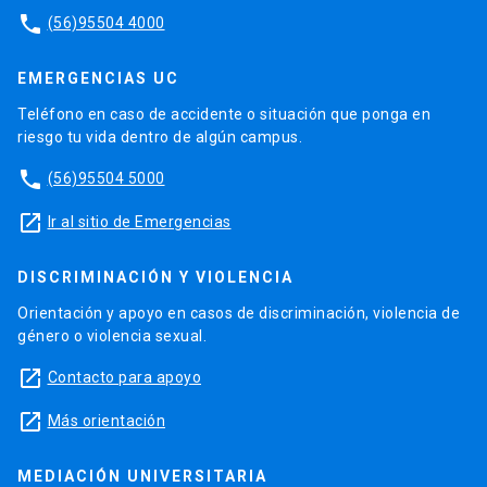
phone
(56)95504 4000
EMERGENCIAS UC
Teléfono en caso de accidente o situación que ponga en
riesgo tu vida dentro de algún campus.
phone
(56)95504 5000
launch
Ir al sitio de Emergencias
DISCRIMINACIÓN Y VIOLENCIA
Orientación y apoyo en casos de discriminación, violencia de
género o violencia sexual.
launch
Contacto para apoyo
launch
Más orientación
MEDIACIÓN UNIVERSITARIA