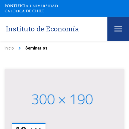
Instituto de Economía
keyboard_arrow_right
Inicio
Seminarios