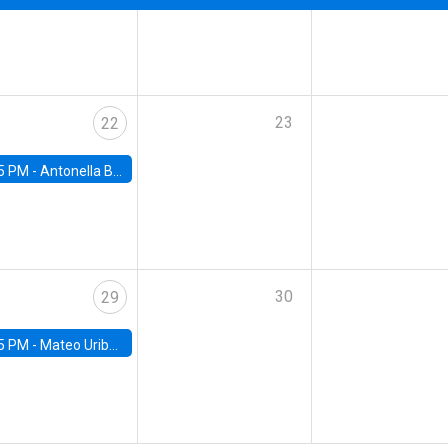
23
22
5 PM -
Antonella Bancalari, Institute for Fiscal Studies (IFS) and Research Associate at University College London (UCL)
30
29
5 PM -
Mateo Uribe-Castro, Universidad de los Andes (Colombia)