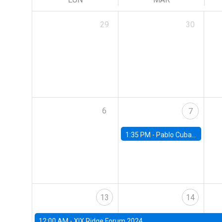
29
30
6
7
1:35 PM -
Pablo Cuba, FED Board
13
14
12:00 AM -
XIX Ridge Forum 2024