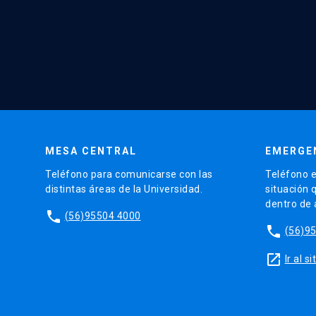
MESA CENTRAL
EMERGE
Teléfono para comunicarse con las
Teléfono e
distintas áreas de la Universidad.
situación 
dentro de
phone
(56)95504 4000
phone
(56)9
launch
Ir al 