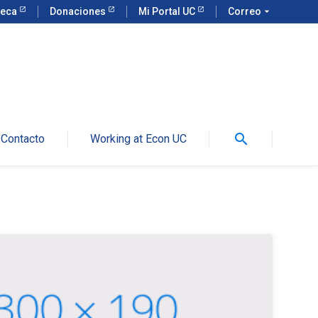
teca
Donaciones
Mi Portal UC
Correo
arrow_drop_down
search
Contacto
Working at Econ UC