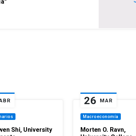
ia”
26
ABR
MAR
narios
Macroeconomía
wen Shi, University
Morten O. Ravn,