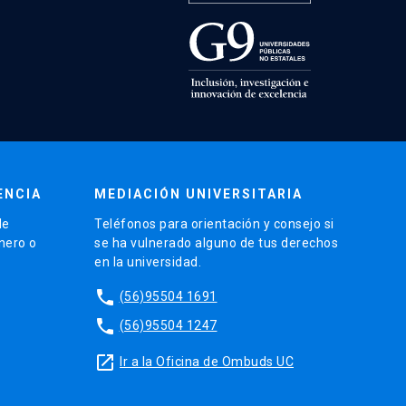
ENCIA
MEDIACIÓN UNIVERSITARIA
de
Teléfonos para orientación y consejo si
énero o
se ha vulnerado alguno de tus derechos
en la universidad.
phone
(56)95504 1691
phone
(56)95504 1247
launch
Ir a la Oficina de Ombuds UC