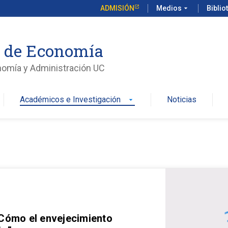
ADMISIÓN
Medios
arrow_drop_down
Biblio
o de Economía
nomía y Administración UC
Académicos e Investigación
Noticias
arrow_drop_down
 Cómo el envejecimiento