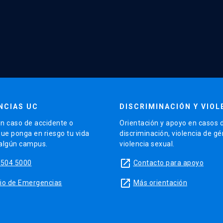
NCIAS UC
DISCRIMINACIÓN Y VIOL
n caso de accidente o
Orientación y apoyo en casos 
que ponga en riesgo tu vida
discriminación, violencia de g
 algún campus.
violencia sexual.
launch
5504 5000
Contacto para apoyo
launch
sitio de Emergencias
Más orientación