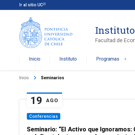
Ir al sitio UC
Institut
Facultad de Eco
Inicio
Instituto
Programas
arrow_drop_down
keyboard_arrow_right
Inicio
Seminarios
19
AGO
Conferencias
Seminario: “El Activo que Ignoramos: