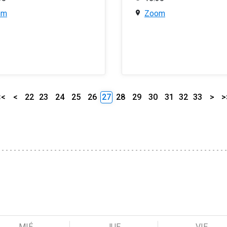
om
Zoom
<<
<
22
23
24
25
26
27
28
29
30
31
32
33
>
>
MIÉ
JUE
VIE