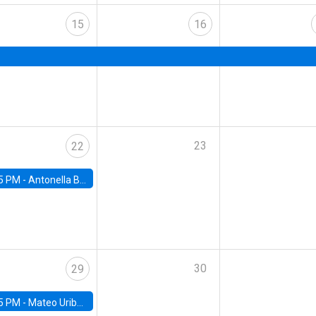
15
16
23
22
5 PM -
Antonella Bancalari, Institute for Fiscal Studies (IFS) and Research Associate at University College London (UCL)
30
29
5 PM -
Mateo Uribe-Castro, Universidad de los Andes (Colombia)