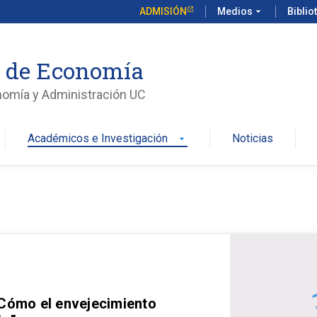
ADMISIÓN
Medios
arrow_drop_down
Biblio
o de Economía
nomía y Administración UC
Académicos e Investigación
Noticias
arrow_drop_down
 Cómo el envejecimiento