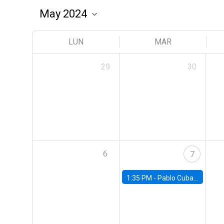
LUN
MAR
29
30
6
7
1:35 PM -
Pablo Cuba, FED Board