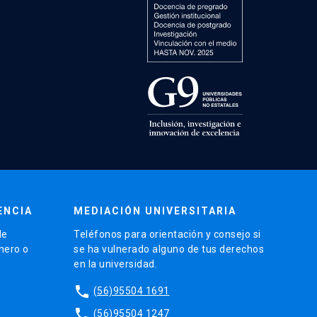
ENCIA
MEDIACIÓN UNIVERSITARIA
de
Teléfonos para orientación y consejo si
énero o
se ha vulnerado alguno de tus derechos
en la universidad.
phone
(56)95504 1691
phone
(56)95504 1247