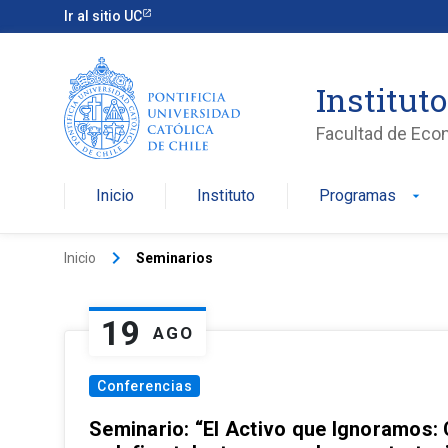
Ir al sitio UC
Institut
Facultad de Eco
Inicio
Instituto
Programas
arrow_drop_down
keyboard_arrow_right
Inicio
Seminarios
19
AGO
Conferencias
Seminario: “El Activo que Ignoramos: