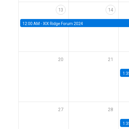
13
14
12:00 AM -
XIX Ridge Forum 2024
20
21
1:3
27
28
1:3