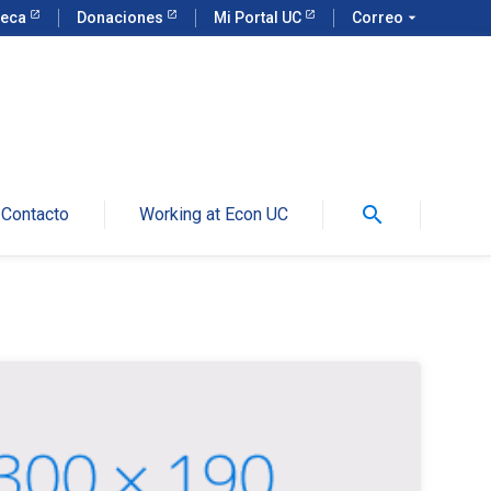
teca
Donaciones
Mi Portal UC
Correo
arrow_drop_down
search
Contacto
Working at Econ UC