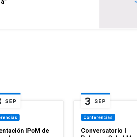
ia”
3
3
SEP
SEP
erencias
Conferencias
entación IPoM de
Conversatorio |