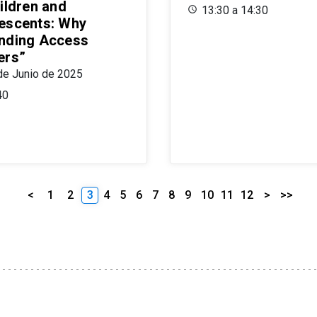
ildren and
13:30 a 14:30
escents: Why
nding Access
ers”
de Junio de 2025
40
<
1
2
3
4
5
6
7
8
9
10
11
12
>
>>