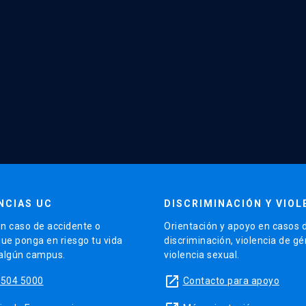
NCIAS UC
DISCRIMINACIÓN Y VIOL
n caso de accidente o
Orientación y apoyo en casos 
que ponga en riesgo tu vida
discriminación, violencia de g
 algún campus.
violencia sexual.
launch
5504 5000
Contacto para apoyo