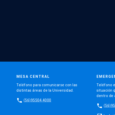
MESA CENTRAL
EMERGE
Teléfono para comunicarse con las
Teléfono e
distintas áreas de la Universidad.
situación 
dentro de
phone
(56)95504 4000
phone
(56)9