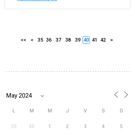
<<
<
35
36
37
38
39
40
41
42
>
L
M
M
J
V
S
D
29
30
1
2
3
4
5