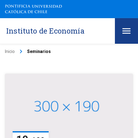
Instituto de Economía
keyboard_arrow_right
Inicio
Seminarios