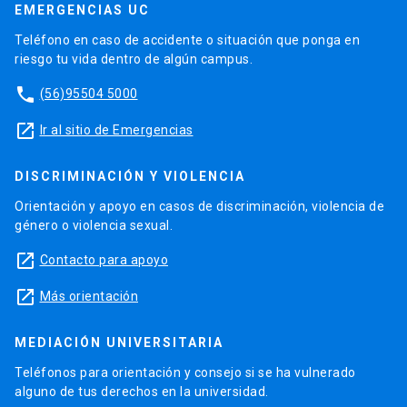
EMERGENCIAS UC
Teléfono en caso de accidente o situación que ponga en
riesgo tu vida dentro de algún campus.
phone
(56)95504 5000
launch
Ir al sitio de Emergencias
DISCRIMINACIÓN Y VIOLENCIA
Orientación y apoyo en casos de discriminación, violencia de
género o violencia sexual.
launch
Contacto para apoyo
launch
Más orientación
MEDIACIÓN UNIVERSITARIA
Teléfonos para orientación y consejo si se ha vulnerado
alguno de tus derechos en la universidad.