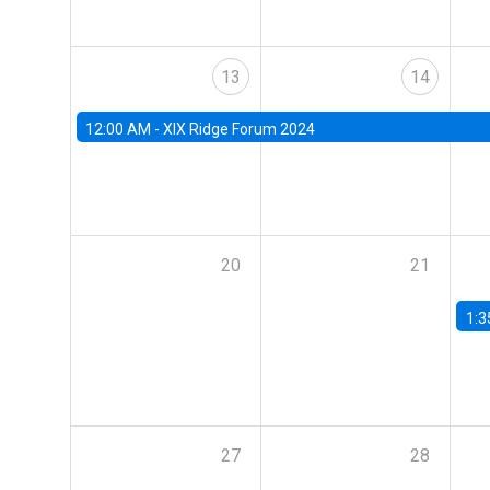
13
14
12:00 AM -
XIX Ridge Forum 2024
20
21
1:3
27
28