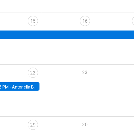
15
16
23
22
5 PM -
Antonella Bancalari, Institute for Fiscal Studies (IFS) and Research Associate at University College London (UCL)
30
29