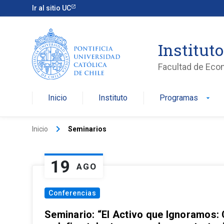
Ir al sitio UC
Institut
Facultad de Eco
Inicio
Instituto
Programas
arrow_drop_down
keyboard_arrow_right
Inicio
Seminarios
19
AGO
Conferencias
Seminario: “El Activo que Ignoramos: