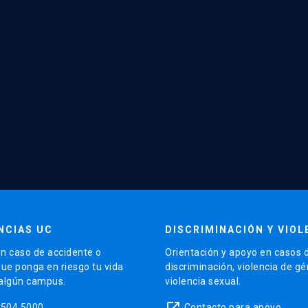
NCIAS UC
DISCRIMINACIÓN Y VIOL
n caso de accidente o
Orientación y apoyo en casos 
que ponga en riesgo tu vida
discriminación, violencia de g
 algún campus.
violencia sexual.
launch
5504 5000
Contacto para apoyo