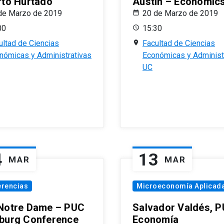
rto Hurtado
Austin – Economic
de Marzo de 2019
20 de Marzo de 2019
00
15:30
ultad de Ciencias
Facultad de Ciencias
nómicas y Administrativas
Económicas y Administ
UC
4
13
MAR
MAR
erencias
Microeconomía Aplicad
Notre Dame – PUC
Salvador Valdés, 
burg Conference
Economía