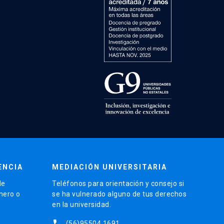
ENCIA
MEDIACIÓN UNIVERSITARIA
de
Teléfonos para orientación y consejo si
énero o
se ha vulnerado alguno de tus derechos
en la universidad.
phone
(56)95504 1691