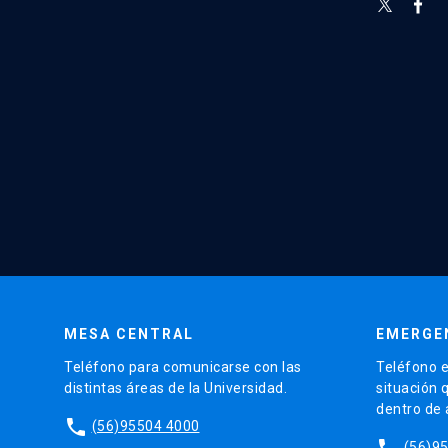
MESA CENTRAL
EMERGE
Teléfono para comunicarse con las
Teléfono e
distintas áreas de la Universidad.
situación 
dentro de
phone
(56)95504 4000
phone
(56)9