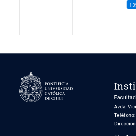
1:3
Inst
Facultad
Avda. Vic
Teléfono
Direcció