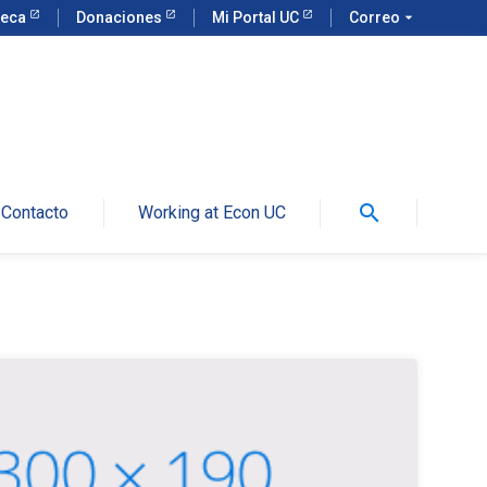
teca
Donaciones
Mi Portal UC
Correo
arrow_drop_down
search
Contacto
Working at Econ UC