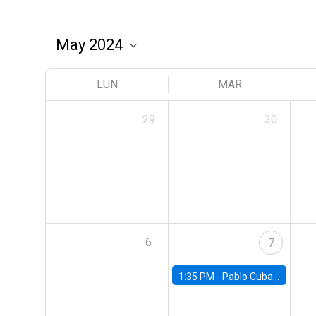
LUN
MAR
29
30
6
7
1:35 PM -
Pablo Cuba, FED Board