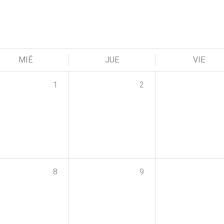
MIÉ
JUE
VIE
1
2
8
9