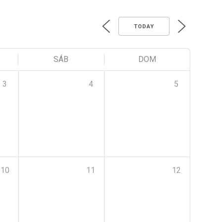
TODAY
SÁB
DOM
3
4
5
10
11
12