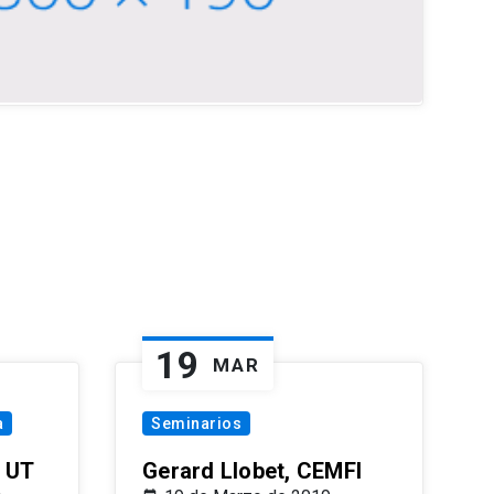
19
MAR
a
Seminarios
 UT
Gerard Llobet, CEMFI