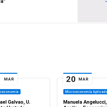
ia”
1
20
MAR
MAR
oeconomía
Microeconomía Aplicad
ael Galvao, U.
Manuela Angelucci,