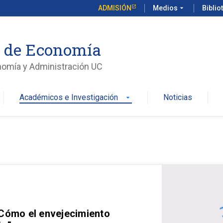
ADMISIÓN
Medios
arrow_drop_down
Biblio
o de Economía
nomía y Administración UC
Académicos e Investigación
Noticias
arrow_drop_down
 Cómo el envejecimiento