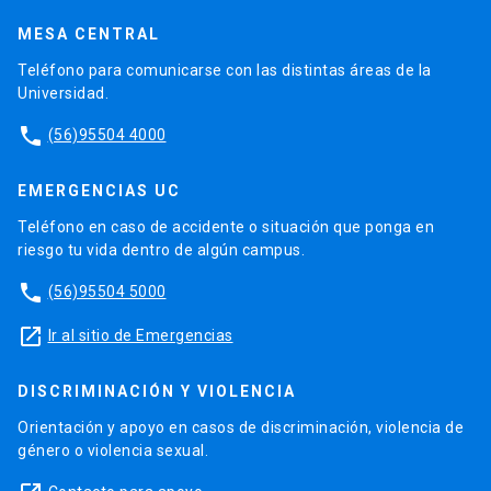
MESA CENTRAL
Teléfono para comunicarse con las distintas áreas de la
Universidad.
phone
(56)95504 4000
EMERGENCIAS UC
Teléfono en caso de accidente o situación que ponga en
riesgo tu vida dentro de algún campus.
phone
(56)95504 5000
launch
Ir al sitio de Emergencias
DISCRIMINACIÓN Y VIOLENCIA
Orientación y apoyo en casos de discriminación, violencia de
género o violencia sexual.