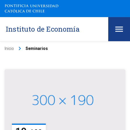
Instituto de Economía
keyboard_arrow_right
Inicio
Seminarios