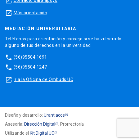
launch
Contacto para apoyo
launch
Más orientación
MEDIACIÓN UNIVERSITARIA
Teléfonos para orientación y consejo si se ha vulnerado
alguno de tus derechos en la universidad.
phone
(56)95504 1691
phone
(56)95504 1247
launch
Ir a la Oficina de Ombuds UC
Diseño y desarrollo:
Urantiacos
Asesoría:
Dirección Digital
, Prorrectoría
Utilizando el
Kit Digital UC