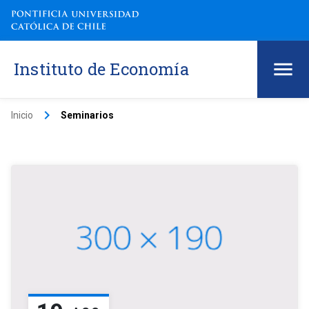
Instituto de Economía
keyboard_arrow_right
Inicio
Seminarios