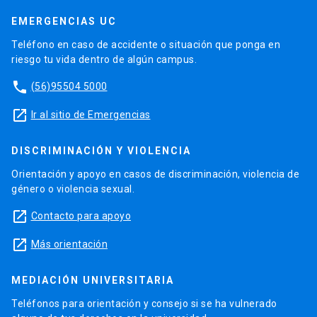
EMERGENCIAS UC
Teléfono en caso de accidente o situación que ponga en
riesgo tu vida dentro de algún campus.
phone
(56)95504 5000
launch
Ir al sitio de Emergencias
DISCRIMINACIÓN Y VIOLENCIA
Orientación y apoyo en casos de discriminación, violencia de
género o violencia sexual.
launch
Contacto para apoyo
launch
Más orientación
MEDIACIÓN UNIVERSITARIA
Teléfonos para orientación y consejo si se ha vulnerado