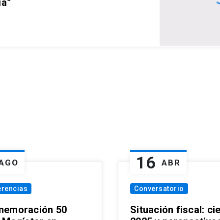
ia”
16
AGO
ABR
erencias
Conversatorio
emoración 50
Situación fiscal: ci