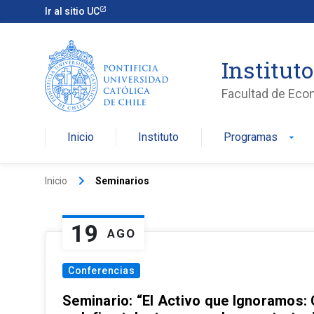
Ir al sitio UC
Institut
Facultad de Eco
Inicio
Instituto
Programas
arrow_drop_down
keyboard_arrow_right
Inicio
Seminarios
19
AGO
Conferencias
Seminario: “El Activo que Ignoramos: