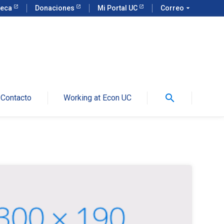
teca
Donaciones
Mi Portal UC
Correo
arrow_drop_down
search
Contacto
Working at Econ UC