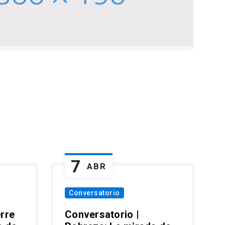
7
ABR
Conversatorio
erre
Conversatorio |