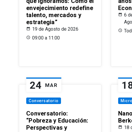
que Ignoramos: Cómo el
años
envejecimiento redefine
Econ
talento, mercados y
6 d
estrategia”
Ago
19 de Agosto de 2026
Todo
09:00 a 11:00
24
1
MAR
Conversatorio
Micr
Conversatorio:
Nano
“Pobreza y Educación:
Berk
Perspectivas y
18 