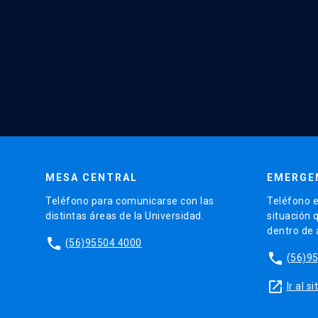
MESA CENTRAL
EMERGE
Teléfono para comunicarse con las
Teléfono e
distintas áreas de la Universidad.
situación 
dentro de
phone
(56)95504 4000
phone
(56)9
launch
Ir al 