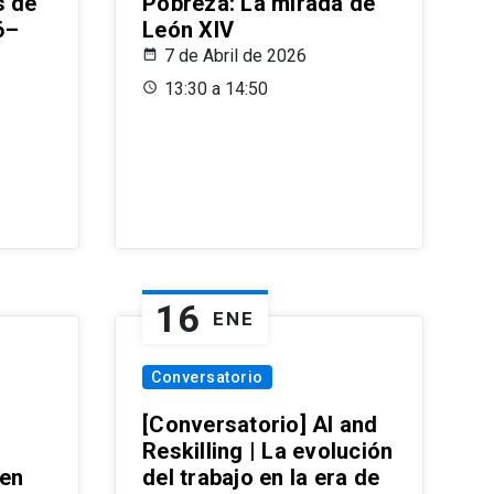
s de
Pobreza: La mirada de
6–
León XIV
7 de Abril de 2026
13:30 a 14:50
16
ENE
Conversatorio
[Conversatorio] AI and
Reskilling | La evolución
 en
del trabajo en la era de