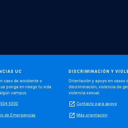
NCIAS UC
DISCRIMINACIÓN Y VIOL
n caso de accidente o
Orientación y apoyo en casos 
que ponga en riesgo tu vida
discriminación, violencia de g
 algún campus.
violencia sexual.
launch
5504 5000
Contacto para apoyo
launch
sitio de Emergencias
Más orientación