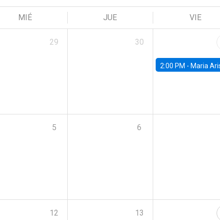
MIÉ
JUE
VIE
29
30
2:00 PM -
Maria Aristizabal-Ramirez, FED
5
6
12
13