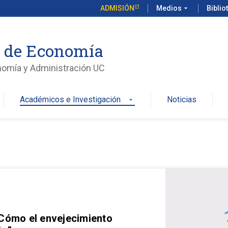
ADMISIÓN
Medios
arrow_drop_down
Biblio
o de Economía
nomía y Administración UC
Académicos e Investigación
Noticias
arrow_drop_down
 Cómo el envejecimiento