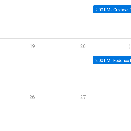
2:00 PM -
Gustavo González - Banco Central d
19
20
2:00 PM -
Federico Huneeus - Banco Central de C
26
27