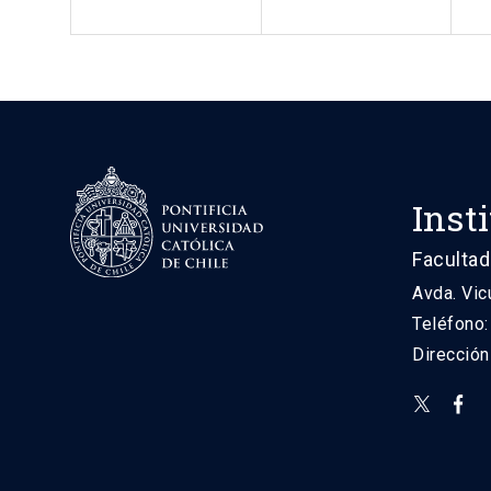
Inst
Facultad
Avda. Vic
Teléfono
Direcció