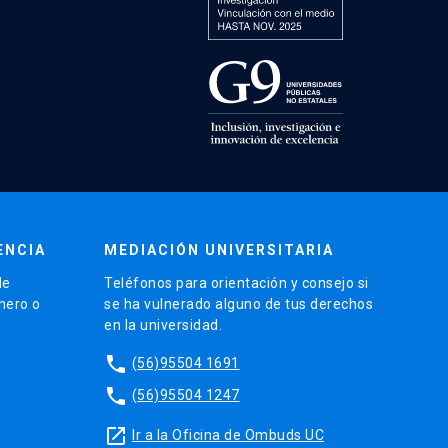
ENCIA
MEDIACIÓN UNIVERSITARIA
de
Teléfonos para orientación y consejo si
énero o
se ha vulnerado alguno de tus derechos
en la universidad.
phone
(56)95504 1691
phone
(56)95504 1247
launch
Ir a la Oficina de Ombuds UC