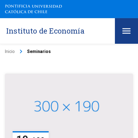
Instituto de Economía
keyboard_arrow_right
Inicio
Seminarios