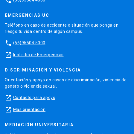
phone
EMERGENCIAS UC
Teléfono en caso de accidente o situación que ponga en
riesgo tu vida dentro de algún campus.
phone
(56)95504 5000
launch
Ir al sitio de Emergencias
DISCRIMINACIÓN Y VIOLENCIA
Orientación y apoyo en casos de discriminación, violencia de
género o violencia sexual.
launch
Contacto para apoyo
launch
Más orientación
MEDIACIÓN UNIVERSITARIA