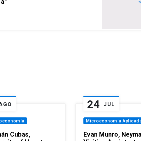
ia”
24
AGO
JUL
oeconomía
Microeconomía Aplicad
án Cubas,
Evan Munro, Neym