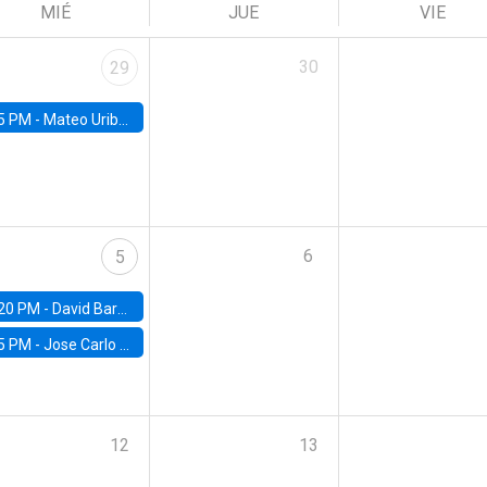
MIÉ
JUE
VIE
30
29
5 PM -
Mateo Uribe-Castro, Universidad de los Andes (Colombia)
6
5
20 PM -
David Bardey, Universidad de los Andes - CEDE
5 PM -
Jose Carlo Bermudez, UC (ME) & World Bank
12
13