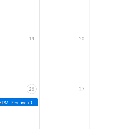
19
20
27
26
5 PM -
Fernanda Rojas Ampuero, University of Wisconsin-Madison