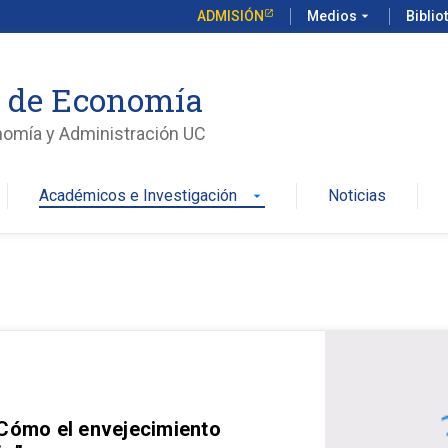
ADMISIÓN
Medios
arrow_drop_down
Biblio
o de Economía
nomía y Administración UC
Académicos e Investigación
Noticias
arrow_drop_down
 Cómo el envejecimiento