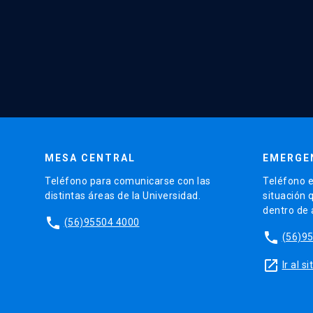
MESA CENTRAL
EMERGE
Teléfono para comunicarse con las
Teléfono e
distintas áreas de la Universidad.
situación 
dentro de
phone
(56)95504 4000
phone
(56)9
launch
Ir al 