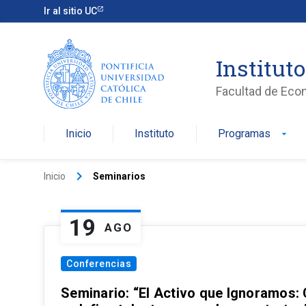
Ir al sitio UC
Institut
Facultad de Eco
Inicio
Instituto
Programas
arrow_drop_down
keyboard_arrow_right
Inicio
Seminarios
19
AGO
Conferencias
Seminario: “El Activo que Ignoramos: