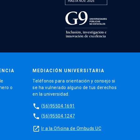
ENCIA
MEDIACIÓN UNIVERSITARIA
de
Teléfonos para orientación y consejo si
énero o
se ha vulnerado alguno de tus derechos
en la universidad.
phone
(56)95504 1691
phone
(56)95504 1247
launch
Ir a la Oficina de Ombuds UC