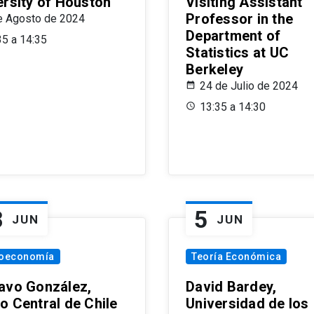
ersity of Houston
Visiting Assistant
Professor in the
e Agosto de 2024
Department of
35 a 14:35
Statistics at UC
Berkeley
24 de Julio de 2024
13:35 a 14:30
8
5
JUN
JUN
oeconomía
Teoría Económica
avo González,
David Bardey,
o Central de Chile
Universidad de los