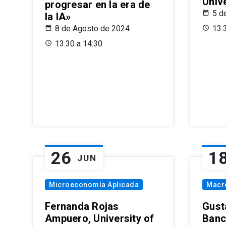
Univ
progresar en la era de
5 d
la IA»
8 de Agosto de 2024
13:
13:30 a 14:30
26
1
JUN
Microeconomía Aplicada
Macr
Fernanda Rojas
Gust
Ampuero, University of
Banc