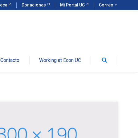
teca
Donaciones
Mi Portal UC
Correo
arrow_drop_down
search
Contacto
Working at Econ UC