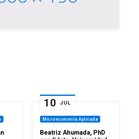
10
JUL
a
Microeconomía Aplicada
an
Beatriz Ahumada, PhD