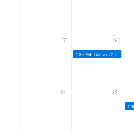
17
18
1:35 PM -
Gustavo González, Banco Central de Chile
24
25
1:3