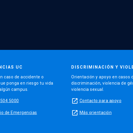
NCIAS UC
DISCRIMINACIÓN Y VIOL
n caso de accidente o
Orientación y apoyo en casos 
que ponga en riesgo tu vida
discriminación, violencia de g
 algún campus.
violencia sexual.
launch
5504 5000
Contacto para apoyo
launch
sitio de Emergencias
Más orientación