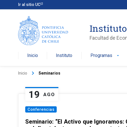
Ir al sitio UC
Institut
Facultad de Eco
Inicio
Instituto
Programas
arrow_drop_down
keyboard_arrow_right
Inicio
Seminarios
19
AGO
Conferencias
Seminario: “El Activo que Ignoramos: