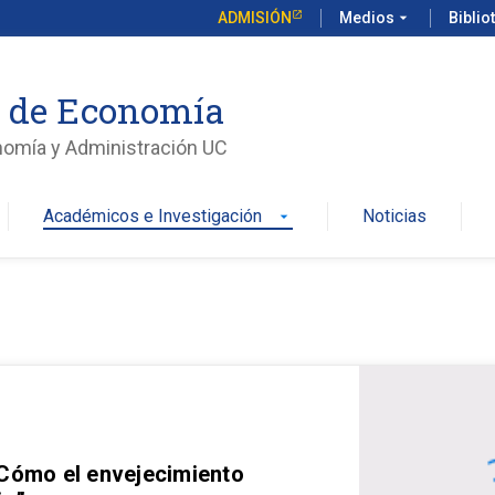
ADMISIÓN
Medios
arrow_drop_down
Biblio
o de Economía
nomía y Administración UC
Académicos e Investigación
Noticias
arrow_drop_down
 Cómo el envejecimiento