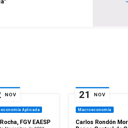
ia”
2
21
NOV
NOV
oeconomía Aplicada
Macroeconomía
 Rocha, FGV EAESP
Carlos Rondón Mor