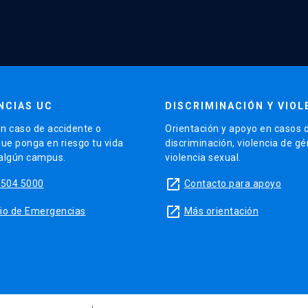
NCIAS UC
DISCRIMINACIÓN Y VIOL
n caso de accidente o
Orientación y apoyo en casos 
que ponga en riesgo tu vida
discriminación, violencia de g
 algún campus.
violencia sexual.
launch
5504 5000
Contacto para apoyo
launch
sitio de Emergencias
Más orientación