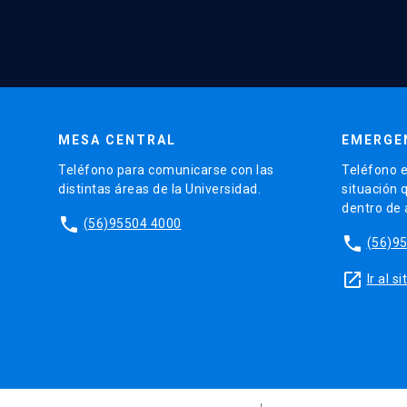
MESA CENTRAL
EMERGE
Teléfono para comunicarse con las
Teléfono e
distintas áreas de la Universidad.
situación 
dentro de
phone
(56)95504 4000
phone
(56)9
launch
Ir al 