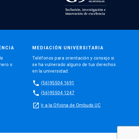
ENCIA
MEDIACIÓN UNIVERSITARIA
de
Teléfonos para orientación y consejo si
énero o
se ha vulnerado alguno de tus derechos
en la universidad.
phone
(56)95504 1691
phone
(56)95504 1247
launch
Ir a la Oficina de Ombuds UC