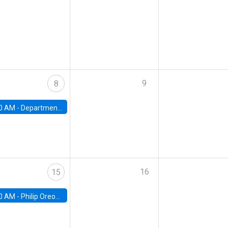
9
8
0 AM -
Department Seminar: James Robinson
16
15
0 AM -
Philip Oreopolous, University of Toronto