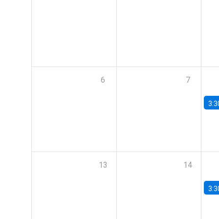
6
7
3:3
13
14
3:3