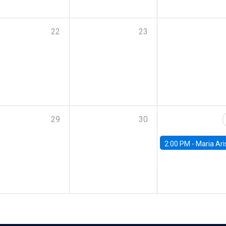
22
23
29
30
2:00 PM -
Maria Aristizabal-Ramirez, FED