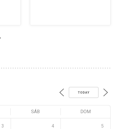
>
TODAY
SÁB
DOM
3
4
5