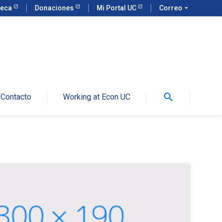
teca
Donaciones
Mi Portal UC
Correo
arrow_drop_down
search
Contacto
Working at Econ UC