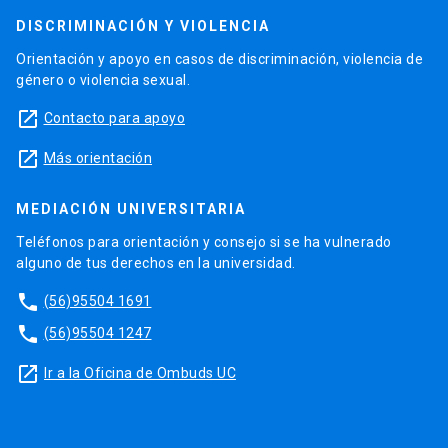
DISCRIMINACIÓN Y VIOLENCIA
Orientación y apoyo en casos de discriminación, violencia de
género o violencia sexual.
launch
Contacto para apoyo
launch
Más orientación
MEDIACIÓN UNIVERSITARIA
Teléfonos para orientación y consejo si se ha vulnerado
alguno de tus derechos en la universidad.
phone
(56)95504 1691
phone
(56)95504 1247
launch
Ir a la Oficina de Ombuds UC