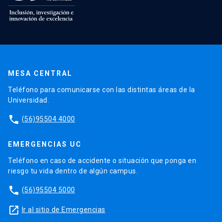
MESA CENTRAL
Teléfono para comunicarse con las distintas áreas de la
Universidad.
phone
(56)95504 4000
EMERGENCIAS UC
Teléfono en caso de accidente o situación que ponga en
riesgo tu vida dentro de algún campus.
phone
(56)95504 5000
launch
Ir al sitio de Emergencias