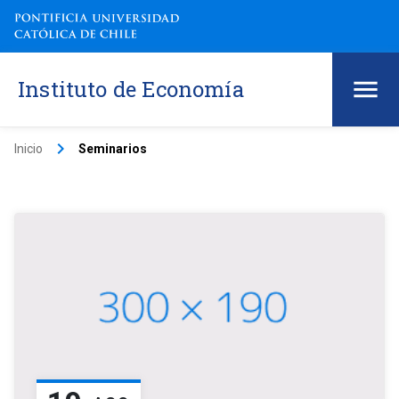
Instituto de Economía
keyboard_arrow_right
Inicio
Seminarios