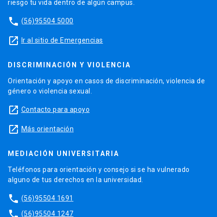
riesgo tu vida dentro de algún campus.
phone
(56)95504 5000
launch
Ir al sitio de Emergencias
DISCRIMINACIÓN Y VIOLENCIA
Orientación y apoyo en casos de discriminación, violencia de
género o violencia sexual.
launch
Contacto para apoyo
launch
Más orientación
MEDIACIÓN UNIVERSITARIA
Teléfonos para orientación y consejo si se ha vulnerado
alguno de tus derechos en la universidad.
phone
(56)95504 1691
phone
(56)95504 1247