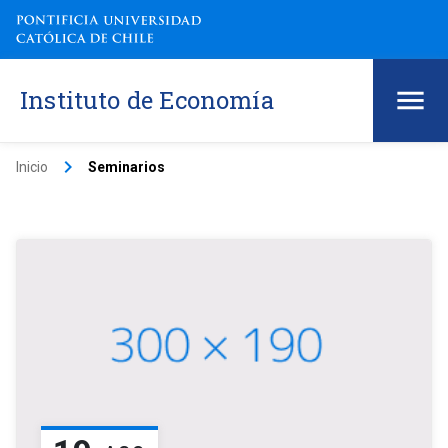
Instituto de Economía
keyboard_arrow_right
Inicio
Seminarios