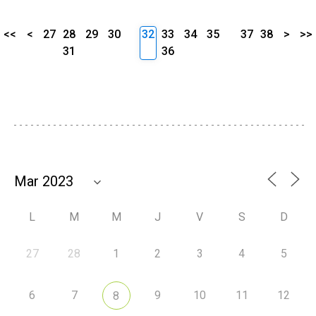
<<
<
27
28
29
30
32
33
34
35
37
38
>
>>
31
36
L
M
M
J
V
S
D
27
28
1
2
3
4
5
6
7
9
10
11
12
8