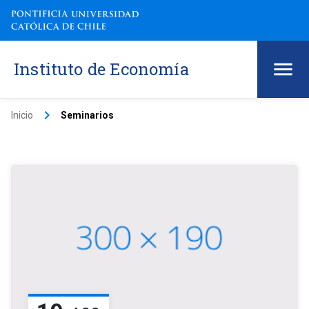
Instituto de Economía
keyboard_arrow_right
Inicio
Seminarios