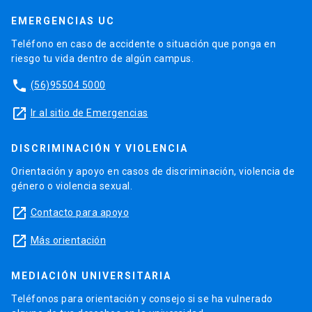
EMERGENCIAS UC
Teléfono en caso de accidente o situación que ponga en
riesgo tu vida dentro de algún campus.
phone
(56)95504 5000
launch
Ir al sitio de Emergencias
DISCRIMINACIÓN Y VIOLENCIA
Orientación y apoyo en casos de discriminación, violencia de
género o violencia sexual.
launch
Contacto para apoyo
launch
Más orientación
MEDIACIÓN UNIVERSITARIA
Teléfonos para orientación y consejo si se ha vulnerado