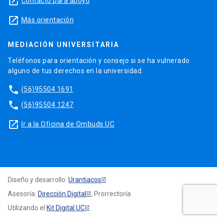
launch
Contacto para apoyo
launch
Más orientación
MEDIACIÓN UNIVERSITARIA
Teléfonos para orientación y consejo si se ha vulnerado
alguno de tus derechos en la universidad.
phone
(56)95504 1691
phone
(56)95504 1247
launch
Ir a la Oficina de Ombuds UC
Diseño y desarrollo:
Urantiacos
Asesoría:
Dirección Digital
, Prorrectoría
Utilizando el
Kit Digital UC