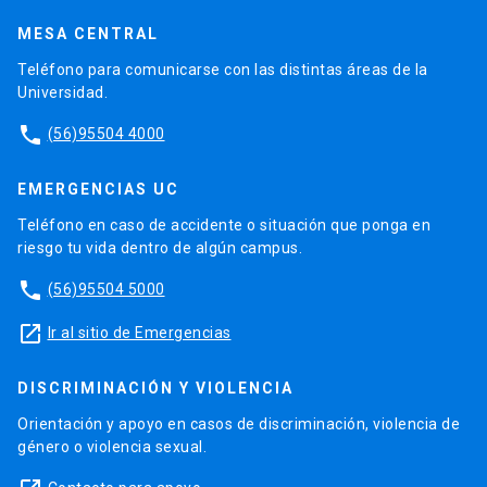
MESA CENTRAL
Teléfono para comunicarse con las distintas áreas de la
Universidad.
phone
(56)95504 4000
EMERGENCIAS UC
Teléfono en caso de accidente o situación que ponga en
riesgo tu vida dentro de algún campus.
phone
(56)95504 5000
launch
Ir al sitio de Emergencias
DISCRIMINACIÓN Y VIOLENCIA
Orientación y apoyo en casos de discriminación, violencia de
género o violencia sexual.