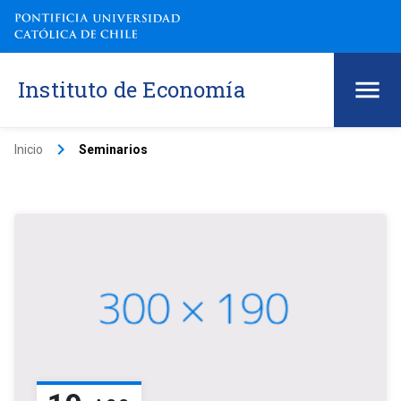
Instituto de Economía
keyboard_arrow_right
Inicio
Seminarios