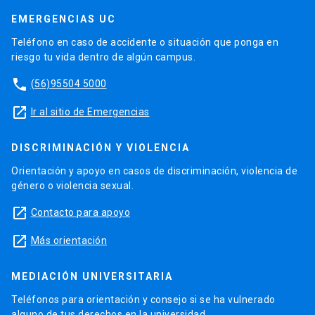
EMERGENCIAS UC
Teléfono en caso de accidente o situación que ponga en
riesgo tu vida dentro de algún campus.
phone
(56)95504 5000
launch
Ir al sitio de Emergencias
DISCRIMINACIÓN Y VIOLENCIA
Orientación y apoyo en casos de discriminación, violencia de
género o violencia sexual.
launch
Contacto para apoyo
launch
Más orientación
MEDIACIÓN UNIVERSITARIA
Teléfonos para orientación y consejo si se ha vulnerado
alguno de tus derechos en la universidad.