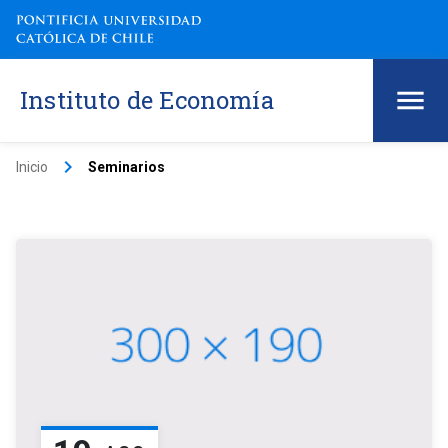
Instituto de Economía
keyboard_arrow_right
Inicio
Seminarios