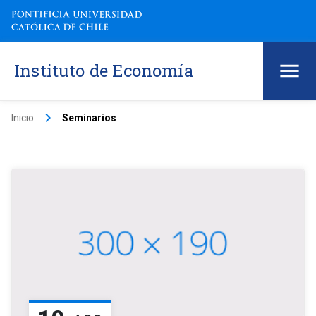
Instituto de Economía
keyboard_arrow_right
Inicio
Seminarios