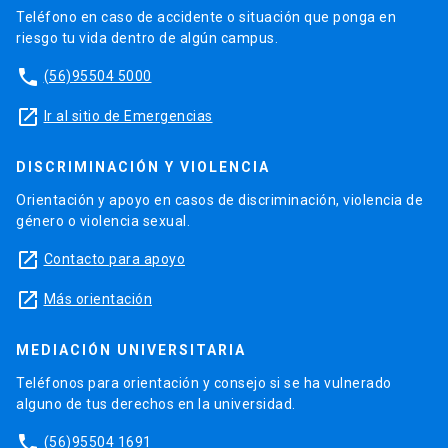
Teléfono en caso de accidente o situación que ponga en
riesgo tu vida dentro de algún campus.
phone
(56)95504 5000
launch
Ir al sitio de Emergencias
DISCRIMINACIÓN Y VIOLENCIA
Orientación y apoyo en casos de discriminación, violencia de
género o violencia sexual.
launch
Contacto para apoyo
launch
Más orientación
MEDIACIÓN UNIVERSITARIA
Teléfonos para orientación y consejo si se ha vulnerado
alguno de tus derechos en la universidad.
phone
(56)95504 1691