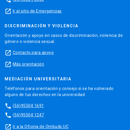
launch
Ir al sitio de Emergencias
DISCRIMINACIÓN Y VIOLENCIA
Orientación y apoyo en casos de discriminación, violencia de
género o violencia sexual.
launch
Contacto para apoyo
launch
Más orientación
MEDIACIÓN UNIVERSITARIA
Teléfonos para orientación y consejo si se ha vulnerado
alguno de tus derechos en la universidad.
phone
(56)95504 1691
phone
(56)95504 1247
launch
Ir a la Oficina de Ombuds UC