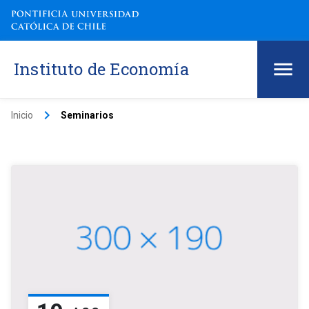
Instituto de Economía
keyboard_arrow_right
Inicio
Seminarios