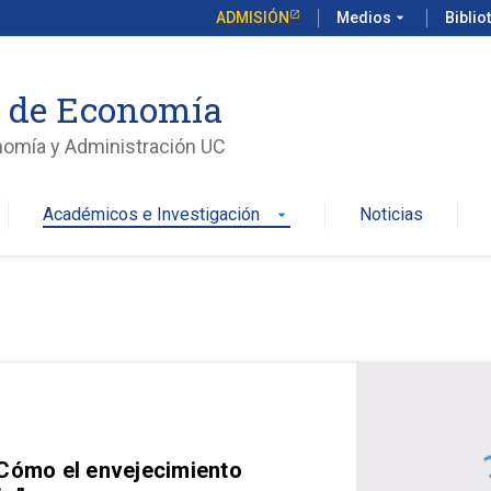
ADMISIÓN
Medios
arrow_drop_down
Biblio
o de Economía
nomía y Administración UC
Académicos e Investigación
Noticias
arrow_drop_down
 Cómo el envejecimiento