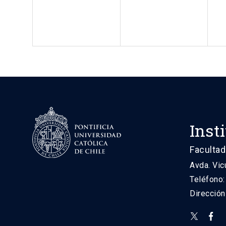
Inst
Facultad
Avda. Vic
Teléfono
Direcció