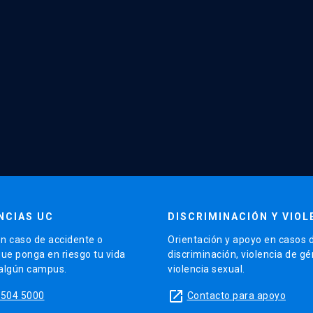
NCIAS UC
DISCRIMINACIÓN Y VIOL
n caso de accidente o
Orientación y apoyo en casos 
que ponga en riesgo tu vida
discriminación, violencia de g
 algún campus.
violencia sexual.
launch
5504 5000
Contacto para apoyo