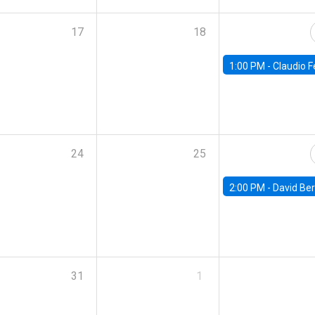
17
18
1:00 PM -
Claudio Ferraz, British Col
24
25
2:00 PM -
David Berger, D
31
1