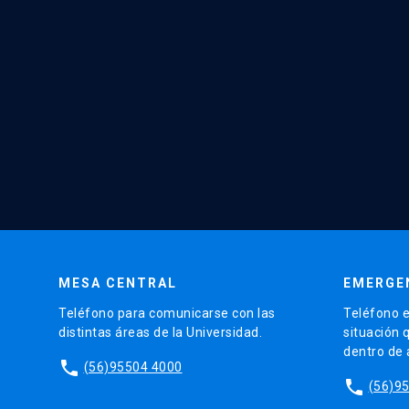
MESA CENTRAL
EMERGE
Teléfono para comunicarse con las
Teléfono e
distintas áreas de la Universidad.
situación 
dentro de
phone
(56)95504 4000
phone
(56)9