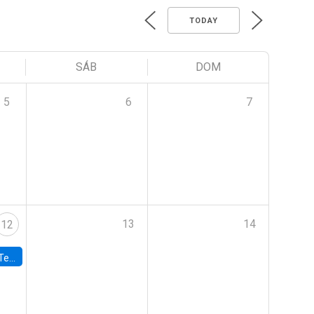
TODAY
SÁB
DOM
5
6
7
13
14
12
 UDP