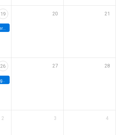
20
21
19
umbia
27
28
26
uke
2
3
4