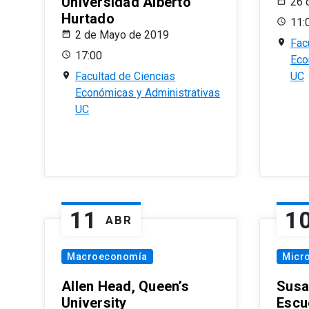
Universidad Alberto
26 
Hurtado
11:
2 de Mayo de 2019
Fac
17:00
Eco
Facultad de Ciencias
UC
Económicas y Administrativas
UC
11
1
ABR
Macroeconomía
Micr
Allen Head, Queen’s
Susa
University
Escu