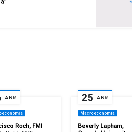
ia”
6
25
ABR
ABR
oeconomía
Macroeconomía
cisco Roch, FMI
Beverly Lapham,