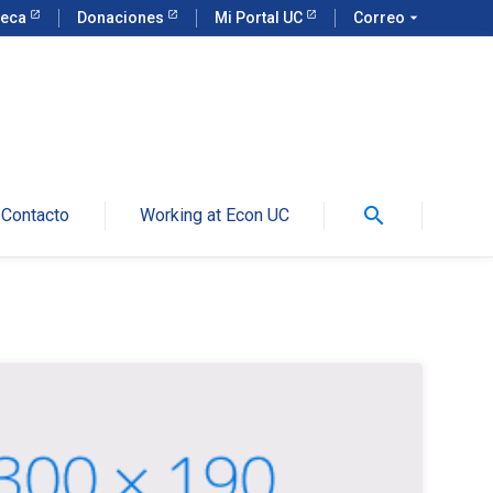
teca
Donaciones
Mi Portal UC
Correo
arrow_drop_down
search
Contacto
Working at Econ UC