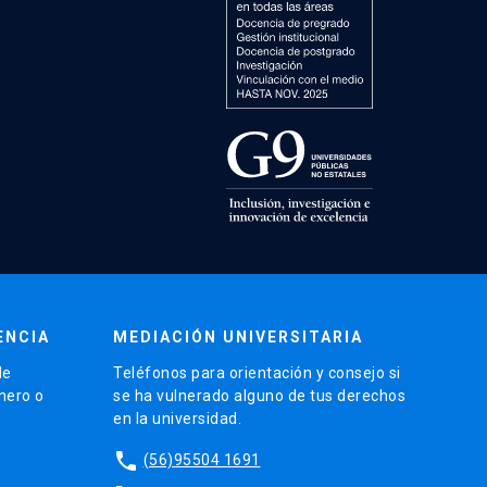
ENCIA
MEDIACIÓN UNIVERSITARIA
de
Teléfonos para orientación y consejo si
énero o
se ha vulnerado alguno de tus derechos
en la universidad.
phone
(56)95504 1691