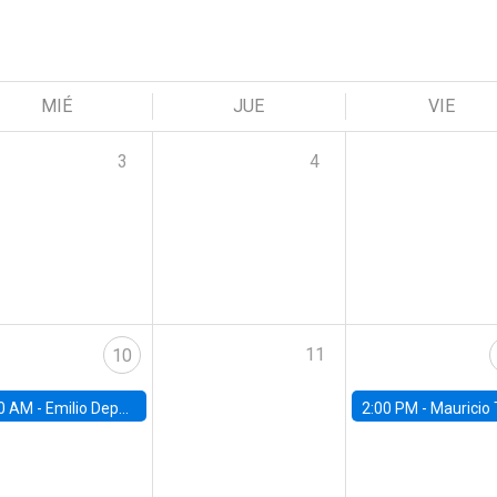
MIÉ
JUE
VIE
3
4
11
10
0 AM -
Emilio Depetris-Chauvín, Universidad Católica
2:00 PM -
Mauricio Tejada,