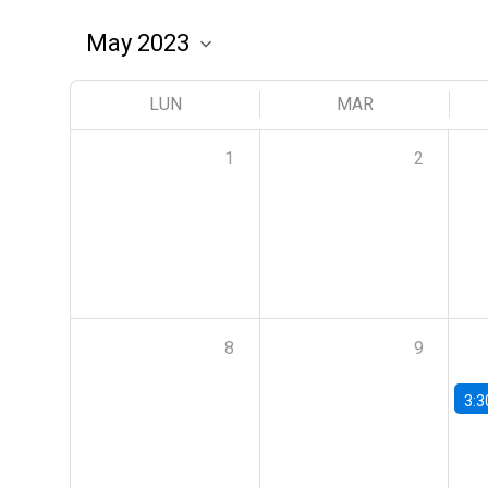
LUN
MAR
1
2
8
9
3:3