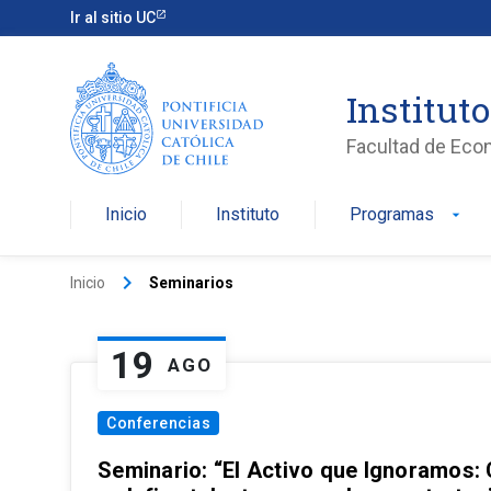
Ir al sitio UC
Institut
Facultad de Eco
Inicio
Instituto
Programas
arrow_drop_down
keyboard_arrow_right
Inicio
Seminarios
19
AGO
Conferencias
Seminario: “El Activo que Ignoramos: