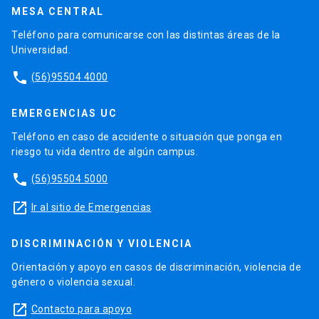
MESA CENTRAL
Teléfono para comunicarse con las distintas áreas de la
Universidad.
phone
(56)95504 4000
EMERGENCIAS UC
Teléfono en caso de accidente o situación que ponga en
riesgo tu vida dentro de algún campus.
phone
(56)95504 5000
launch
Ir al sitio de Emergencias
DISCRIMINACIÓN Y VIOLENCIA
Orientación y apoyo en casos de discriminación, violencia de
género o violencia sexual.
launch
Contacto para apoyo