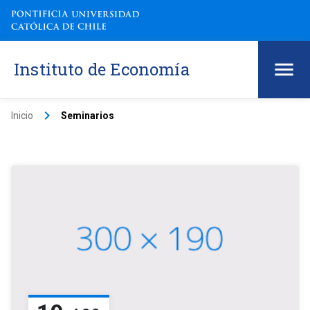
Instituto de Economía
keyboard_arrow_right
Inicio
Seminarios