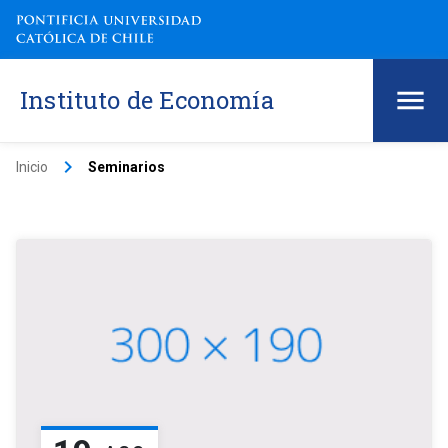
Instituto de Economía
keyboard_arrow_right
Inicio
Seminarios