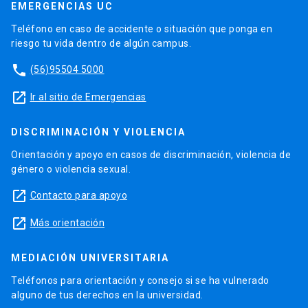
EMERGENCIAS UC
Teléfono en caso de accidente o situación que ponga en
riesgo tu vida dentro de algún campus.
phone
(56)95504 5000
launch
Ir al sitio de Emergencias
DISCRIMINACIÓN Y VIOLENCIA
Orientación y apoyo en casos de discriminación, violencia de
género o violencia sexual.
launch
Contacto para apoyo
launch
Más orientación
MEDIACIÓN UNIVERSITARIA
Teléfonos para orientación y consejo si se ha vulnerado
alguno de tus derechos en la universidad.