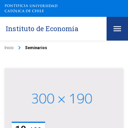
Instituto de Economía
keyboard_arrow_right
Inicio
Seminarios