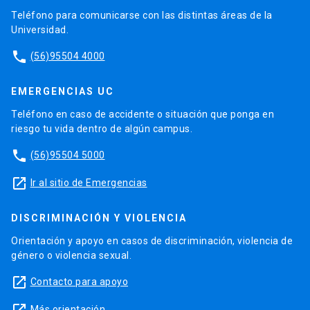
Teléfono para comunicarse con las distintas áreas de la
Universidad.
phone
(56)95504 4000
EMERGENCIAS UC
Teléfono en caso de accidente o situación que ponga en
riesgo tu vida dentro de algún campus.
phone
(56)95504 5000
launch
Ir al sitio de Emergencias
DISCRIMINACIÓN Y VIOLENCIA
Orientación y apoyo en casos de discriminación, violencia de
género o violencia sexual.
launch
Contacto para apoyo
Más orientación