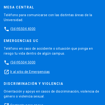
MESA CENTRAL
Teléfono para comunicarse con las distintas áreas de la
Universidad.
phone
(56)95504 4000
EMERGENCIAS UC
Teléfono en caso de accidente o situación que ponga en
riesgo tu vida dentro de algún campus.
phone
(56)95504 5000
launch
Ir al sitio de Emergencias
DISCRIMINACIÓN Y VIOLENCIA
Orientación y apoyo en casos de discriminación, violencia de
género o violencia sexual.