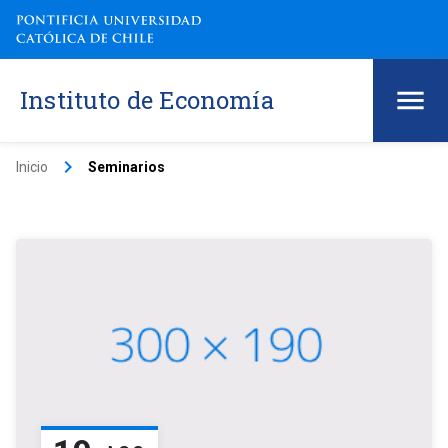
Instituto de Economía
keyboard_arrow_right
Inicio
Seminarios