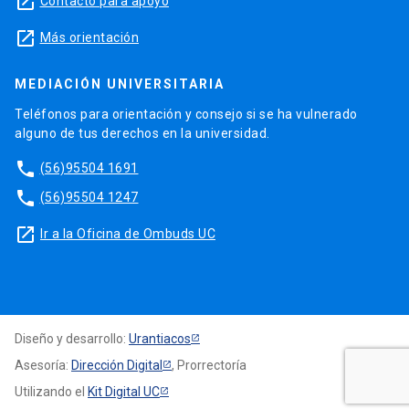
launch
Contacto para apoyo
launch
Más orientación
MEDIACIÓN UNIVERSITARIA
Teléfonos para orientación y consejo si se ha vulnerado
alguno de tus derechos en la universidad.
phone
(56)95504 1691
phone
(56)95504 1247
launch
Ir a la Oficina de Ombuds UC
Diseño y desarrollo:
Urantiacos
Asesoría:
Dirección Digital
, Prorrectoría
Utilizando el
Kit Digital UC