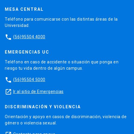
MESA CENTRAL
Teléfono para comunicarse con las distintas áreas de la
Universidad.
phone
(56)95504 4000
EMERGENCIAS UC
Teléfono en caso de accidente o situación que ponga en
riesgo tu vida dentro de algún campus.
phone
(56)95504 5000
launch
Ir al sitio de Emergencias
DISCRIMINACIÓN Y VIOLENCIA
Orientación y apoyo en casos de discriminación, violencia de
género o violencia sexual.