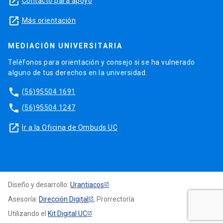
launch
Contacto para apoyo
launch
Más orientación
MEDIACIÓN UNIVERSITARIA
Teléfonos para orientación y consejo si se ha vulnerado
alguno de tus derechos en la universidad.
phone
(56)95504 1691
phone
(56)95504 1247
launch
Ir a la Oficina de Ombuds UC
Diseño y desarrollo:
Urantiacos
Asesoría:
Dirección Digital
, Prorrectoría
Utilizando el
Kit Digital UC