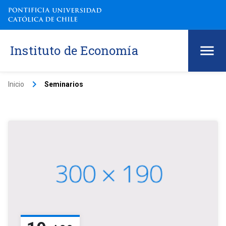
Instituto de Economía
keyboard_arrow_right
Inicio
Seminarios