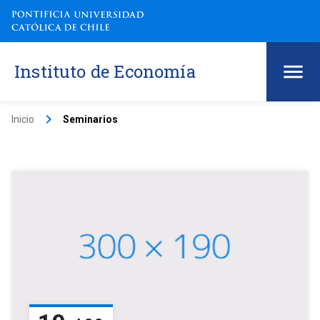
Instituto de Economía
keyboard_arrow_right
Inicio
Seminarios