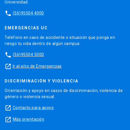
Universidad.
phone
(56)95504 4000
EMERGENCIAS UC
Teléfono en caso de accidente o situación que ponga en
riesgo tu vida dentro de algún campus.
phone
(56)95504 5000
launch
Ir al sitio de Emergencias
DISCRIMINACIÓN Y VIOLENCIA
Orientación y apoyo en casos de discriminación, violencia de
género o violencia sexual.
launch
Contacto para apoyo
launch
Más orientación