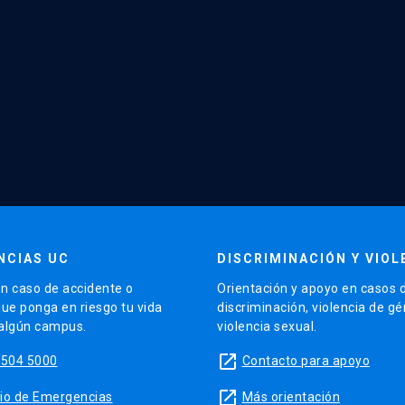
NCIAS UC
DISCRIMINACIÓN Y VIOL
n caso de accidente o
Orientación y apoyo en casos 
que ponga en riesgo tu vida
discriminación, violencia de g
 algún campus.
violencia sexual.
launch
5504 5000
Contacto para apoyo
launch
sitio de Emergencias
Más orientación