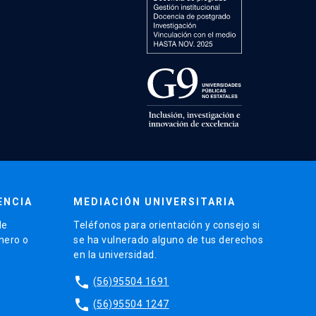
ENCIA
MEDIACIÓN UNIVERSITARIA
de
Teléfonos para orientación y consejo si
énero o
se ha vulnerado alguno de tus derechos
en la universidad.
phone
(56)95504 1691
phone
(56)95504 1247