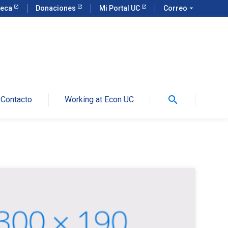
teca
Donaciones
Mi Portal UC
Correo
arrow_drop_down
search
Contacto
Working at Econ UC