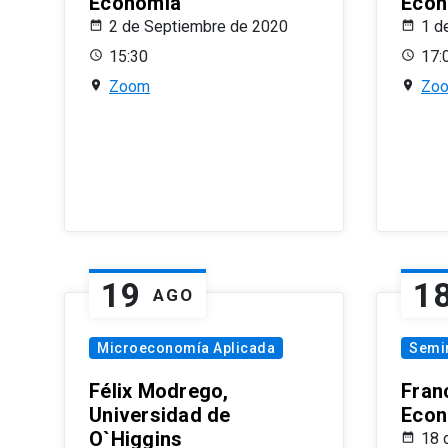
Economía
Econ
2 de Septiembre de 2020
1 d
15:30
17:
Zoom
Zo
19
1
AGO
Microeconomía Aplicada
Semi
Félix Modrego,
Fran
Universidad de
Econ
O`Higgins
18 