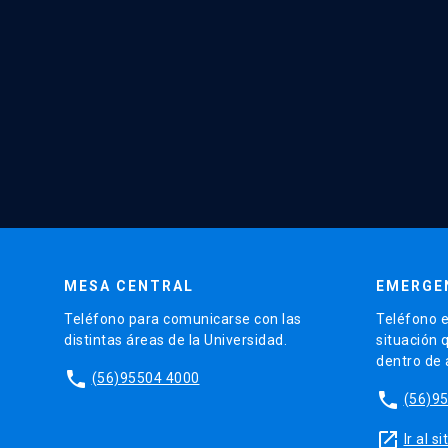
MESA CENTRAL
EMERGE
Teléfono para comunicarse con las
Teléfono e
distintas áreas de la Universidad.
situación 
dentro de
phone
(56)95504 4000
phone
(56)9
launch
Ir al 