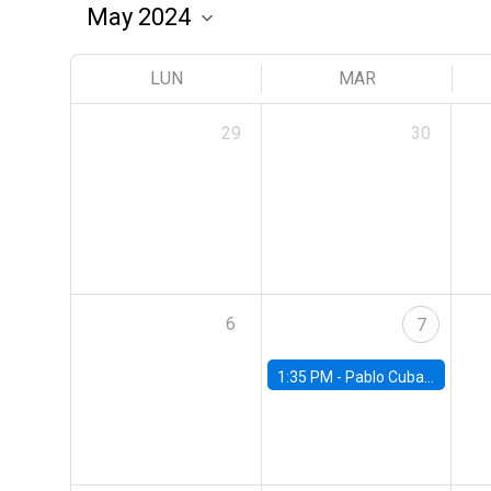
LUN
MAR
29
30
6
7
1:35 PM -
Pablo Cuba, FED Board