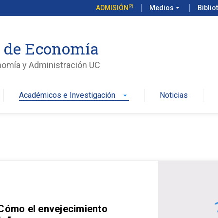
ADMISIÓN
Medios
arrow_drop_down
Biblio
o de Economía
nomía y Administración UC
Académicos e Investigación
Noticias
arrow_drop_down
 Cómo el envejecimiento