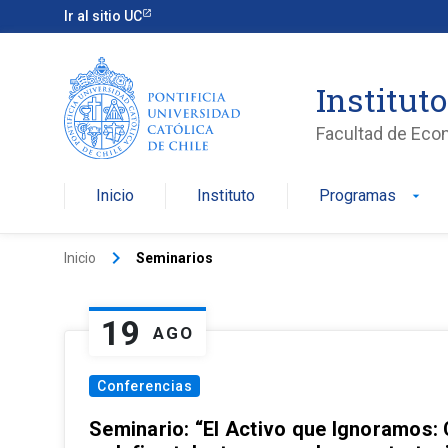
Ir al sitio UC
Institut
Facultad de Eco
Inicio
Instituto
Programas
arrow_drop_down
keyboard_arrow_right
Inicio
Seminarios
19
AGO
Conferencias
Seminario: “El Activo que Ignoramos: