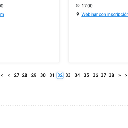
00
17:00
om
Webinar con inscripció
<<
<
27
28
29
30
31
32
33
34
35
36
37
38
>
>