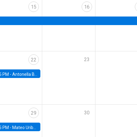
15
16
23
22
5 PM -
Antonella Bancalari, Institute for Fiscal Studies (IFS) and Research Associate at University College London (UCL)
30
29
5 PM -
Mateo Uribe-Castro, Universidad de los Andes (Colombia)