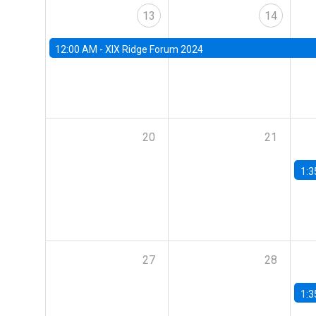
13
14
12:00 AM -
XIX Ridge Forum 2024
20
21
1:3
27
28
1:3