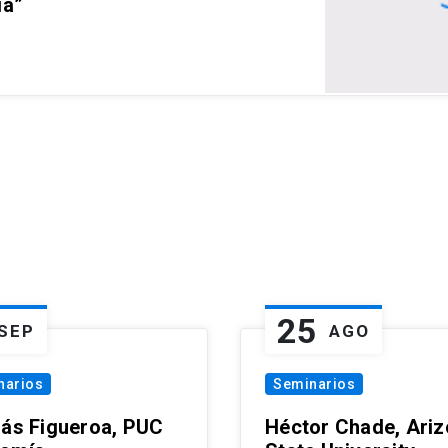
ia”
25
SEP
AGO
narios
Seminarios
lás Figueroa, PUC
Héctor Chade, Ari