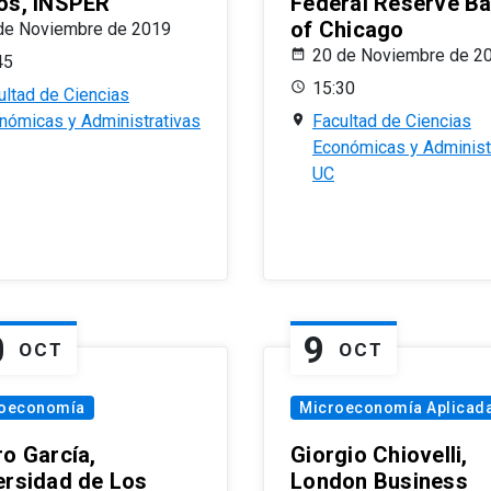
os, INSPER
Federal Reserve B
of Chicago
de Noviembre de 2019
20 de Noviembre de 2
45
15:30
ultad de Ciencias
nómicas y Administrativas
Facultad de Ciencias
Económicas y Administ
UC
0
9
OCT
OCT
oeconomía
Microeconomía Aplicad
ro García,
Giorgio Chiovelli,
ersidad de Los
London Business