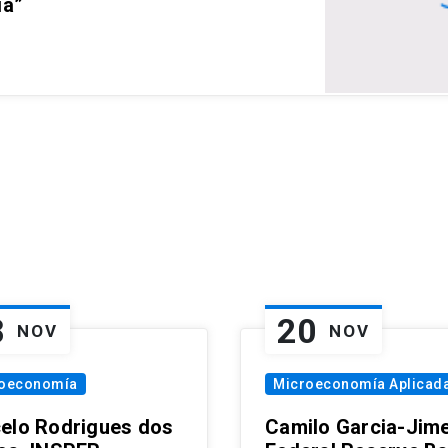
ia”
8
20
NOV
NOV
oeconomía
Microeconomía Aplicad
elo Rodrigues dos
Camilo Garcia-Jim