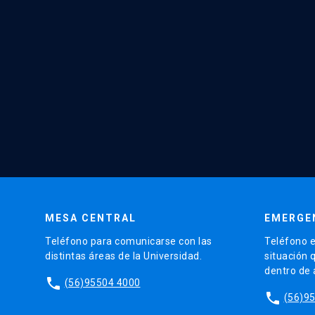
MESA CENTRAL
EMERGE
Teléfono para comunicarse con las
Teléfono e
distintas áreas de la Universidad.
situación 
dentro de
phone
(56)95504 4000
phone
(56)9