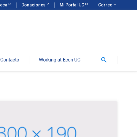
teca
Donaciones
Mi Portal UC
Correo
arrow_drop_down
search
Contacto
Working at Econ UC