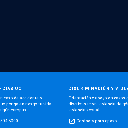
NCIAS UC
DISCRIMINACIÓN Y VIOL
n caso de accidente o
Orientación y apoyo en casos 
que ponga en riesgo tu vida
discriminación, violencia de g
 algún campus.
violencia sexual.
launch
5504 5000
Contacto para apoyo