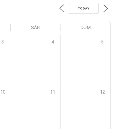
TODAY
SÁB
DOM
3
4
5
10
11
12