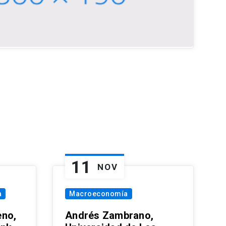
11
NOV
a
Macroeconomía
eno,
Andrés Zambrano,