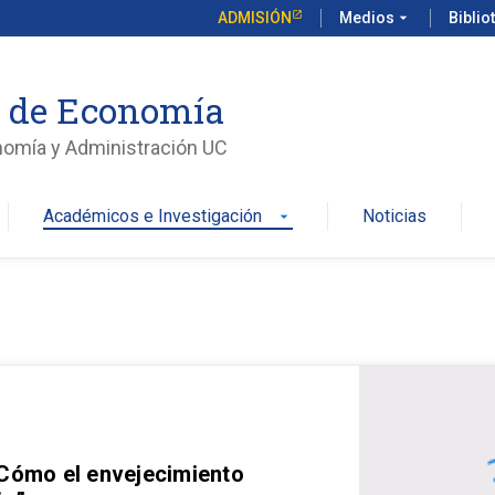
ADMISIÓN
Medios
arrow_drop_down
Biblio
o de Economía
nomía y Administración UC
Académicos e Investigación
Noticias
arrow_drop_down
 Cómo el envejecimiento