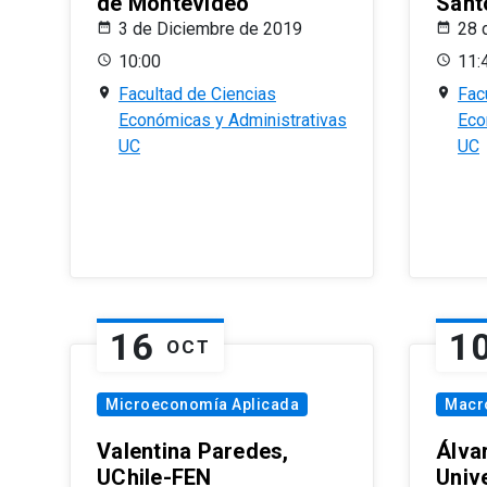
de Montevideo
Sant
3 de Diciembre de 2019
28 
10:00
11:
Facultad de Ciencias
Fac
Económicas y Administrativas
Eco
UC
UC
16
1
OCT
Microeconomía Aplicada
Macr
Valentina Paredes,
Álva
UChile-FEN
Univ