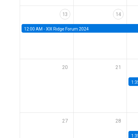
13
14
12:00 AM -
XIX Ridge Forum 2024
20
21
1:3
27
28
1:3