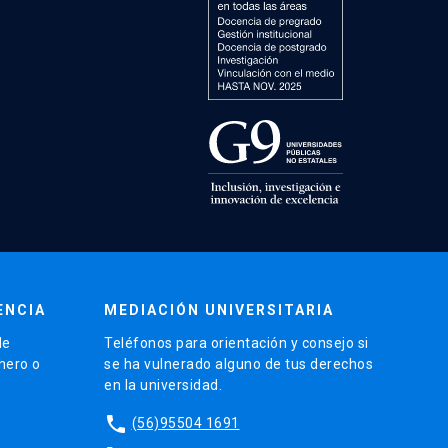
ENCIA
MEDIACIÓN UNIVERSITARIA
de
Teléfonos para orientación y consejo si
énero o
se ha vulnerado alguno de tus derechos
en la universidad.
phone
(56)95504 1691