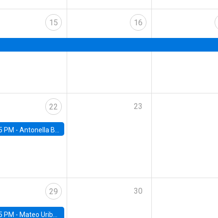
15
16
23
22
5 PM -
Antonella Bancalari, Institute for Fiscal Studies (IFS) and Research Associate at University College London (UCL)
30
29
5 PM -
Mateo Uribe-Castro, Universidad de los Andes (Colombia)