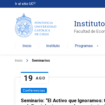
Ir al sitio UC
Institut
Facultad de Eco
Inicio
Instituto
Programas
arrow_drop_down
keyboard_arrow_right
Inicio
Seminarios
19
AGO
Conferencias
Seminario: “El Activo que Ignoramos: