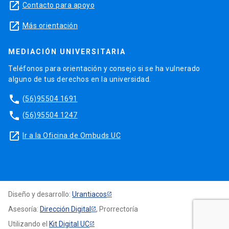
launch
Contacto para apoyo
launch
Más orientación
MEDIACIÓN UNIVERSITARIA
Teléfonos para orientación y consejo si se ha vulnerado
alguno de tus derechos en la universidad.
phone
(56)95504 1691
phone
(56)95504 1247
launch
Ir a la Oficina de Ombuds UC
Diseño y desarrollo:
Urantiacos
Asesoría:
Dirección Digital
, Prorrectoría
Utilizando el
Kit Digital UC