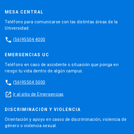
MESA CENTRAL
Teléfono para comunicarse con las distintas áreas de la
Universidad.
phone
(56)95504 4000
EMERGENCIAS UC
Teléfono en caso de accidente o situación que ponga en
riesgo tu vida dentro de algún campus.
phone
(56)95504 5000
launch
Ir al sitio de Emergencias
DISCRIMINACIÓN Y VIOLENCIA
Orientación y apoyo en casos de discriminación, violencia de
género o violencia sexual.