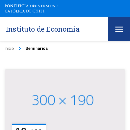
Instituto de Economía
keyboard_arrow_right
Inicio
Seminarios