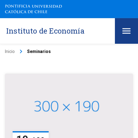
Instituto de Economía
keyboard_arrow_right
Inicio
Seminarios