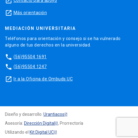
launch
Contacto para apoyo
launch
Más orientación
MEDIACIÓN UNIVERSITARIA
Teléfonos para orientación y consejo si se ha vulnerado
alguno de tus derechos en la universidad.
phone
(56)95504 1691
phone
(56)95504 1247
launch
Ir a la Oficina de Ombuds UC
Diseño y desarrollo:
Urantiacos
Asesoría:
Dirección Digital
, Prorrectoría
Utilizando el
Kit Digital UC