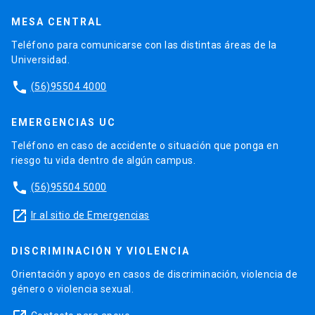
MESA CENTRAL
Teléfono para comunicarse con las distintas áreas de la
Universidad.
phone
(56)95504 4000
EMERGENCIAS UC
Teléfono en caso de accidente o situación que ponga en
riesgo tu vida dentro de algún campus.
phone
(56)95504 5000
launch
Ir al sitio de Emergencias
DISCRIMINACIÓN Y VIOLENCIA
Orientación y apoyo en casos de discriminación, violencia de
género o violencia sexual.