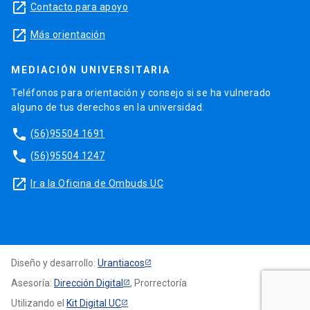
launch
Contacto para apoyo
launch
Más orientación
MEDIACIÓN UNIVERSITARIA
Teléfonos para orientación y consejo si se ha vulnerado
alguno de tus derechos en la universidad.
phone
(56)95504 1691
phone
(56)95504 1247
launch
Ir a la Oficina de Ombuds UC
Diseño y desarrollo:
Urantiacos
Asesoría:
Dirección Digital
, Prorrectoría
Utilizando el
Kit Digital UC