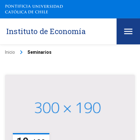
Instituto de Economía
keyboard_arrow_right
Inicio
Seminarios