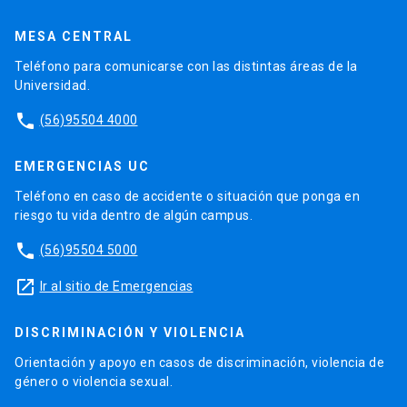
MESA CENTRAL
Teléfono para comunicarse con las distintas áreas de la
Universidad.
phone
(56)95504 4000
EMERGENCIAS UC
Teléfono en caso de accidente o situación que ponga en
riesgo tu vida dentro de algún campus.
phone
(56)95504 5000
launch
Ir al sitio de Emergencias
DISCRIMINACIÓN Y VIOLENCIA
Orientación y apoyo en casos de discriminación, violencia de
género o violencia sexual.