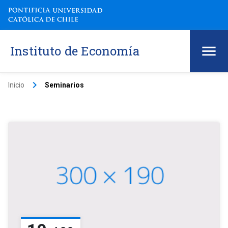
Instituto de Economía
keyboard_arrow_right
Inicio
Seminarios