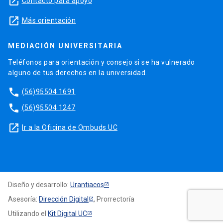
launch
Contacto para apoyo
launch
Más orientación
MEDIACIÓN UNIVERSITARIA
Teléfonos para orientación y consejo si se ha vulnerado
alguno de tus derechos en la universidad.
phone
(56)95504 1691
phone
(56)95504 1247
launch
Ir a la Oficina de Ombuds UC
Diseño y desarrollo:
Urantiacos
Asesoría:
Dirección Digital
, Prorrectoría
Utilizando el
Kit Digital UC