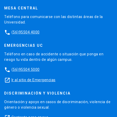
MESA CENTRAL
Teléfono para comunicarse con las distintas áreas de la
Universidad.
phone
(56)95504 4000
EMERGENCIAS UC
Teléfono en caso de accidente o situación que ponga en
riesgo tu vida dentro de algún campus.
phone
(56)95504 5000
launch
Ir al sitio de Emergencias
DISCRIMINACIÓN Y VIOLENCIA
Orientación y apoyo en casos de discriminación, violencia de
género o violencia sexual.