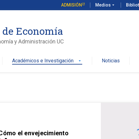
ADMISIÓN
Medios
arrow_drop_down
Biblio
o de Economía
nomía y Administración UC
Académicos e Investigación
Noticias
arrow_drop_down
 Cómo el envejecimiento