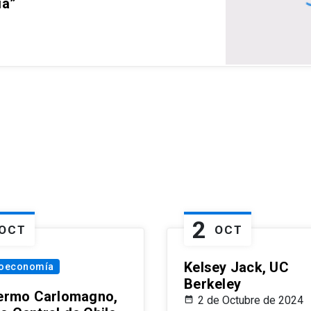
ia”
2
OCT
OCT
Kelsey Jack, UC
oeconomía
Berkeley
lermo Carlomagno,
2 de Octubre de 2024