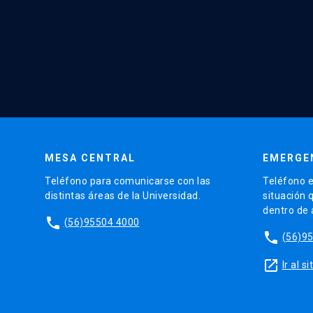
MESA CENTRAL
EMERGE
Teléfono para comunicarse con las
Teléfono e
distintas áreas de la Universidad.
situación 
dentro de
phone
(56)95504 4000
phone
(56)9
launch
Ir al 