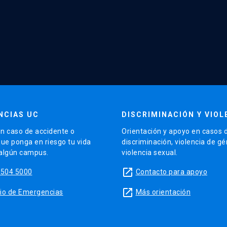
NCIAS UC
DISCRIMINACIÓN Y VIOL
n caso de accidente o
Orientación y apoyo en casos 
que ponga en riesgo tu vida
discriminación, violencia de g
 algún campus.
violencia sexual.
launch
5504 5000
Contacto para apoyo
launch
sitio de Emergencias
Más orientación