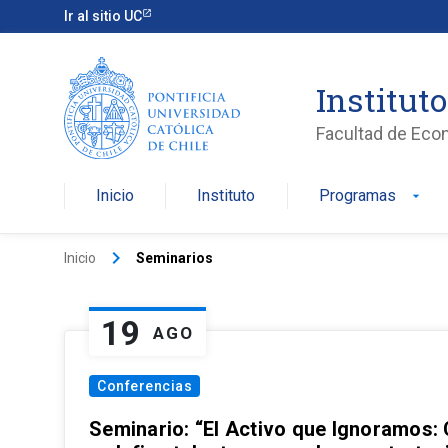
Ir al sitio UC
Institut
Facultad de Eco
Inicio
Instituto
Programas
arrow_drop_down
keyboard_arrow_right
Inicio
Seminarios
19
AGO
Conferencias
Seminario: “El Activo que Ignoramos: