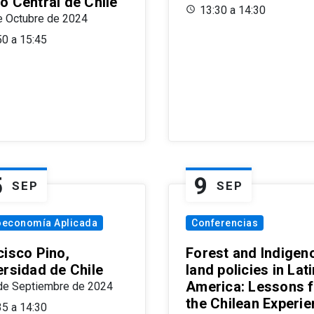
o Central de Chile
13:30 a 14:30
e Octubre de 2024
50 a 15:45
5
9
SEP
SEP
oeconomía Aplicada
Conferencias
cisco Pino,
Forest and Indigen
ersidad de Chile
land policies in Lati
America: Lessons 
de Septiembre de 2024
the Chilean Experi
35 a 14:30