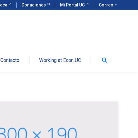
teca
Donaciones
Mi Portal UC
Correo
arrow_drop_down
search
Contacto
Working at Econ UC