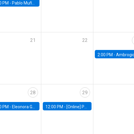
0 PM -
Pablo Muñoz, Universidad de Chile
21
22
2:00 PM -
Ambrogio Cesa-Bianchi, Bank of Eng
28
29
0 PM -
Eleonora Guarnieri, Exeter University
12:00 PM -
[Online] Pablo Slutzky, University of Maryland