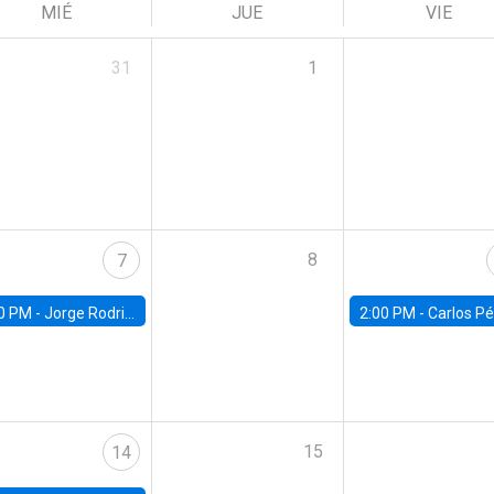
MIÉ
JUE
VIE
31
1
8
7
0 PM -
Jorge Rodriguez, Universidad de Los Andes
2:00 PM -
Carlos Pérez, Universidad Finis
15
14