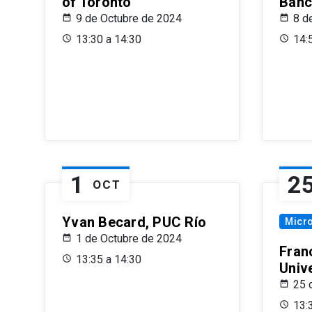
of Toronto
Banc
9 de Octubre de 2024
8 d
13:30 a 14:30
14:
1
2
OCT
Yvan Becard, PUC Río
Micr
1 de Octubre de 2024
Fran
13:35 a 14:30
Univ
25 
13: