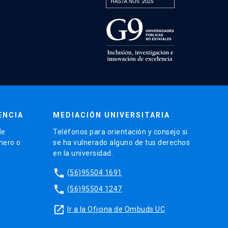
ENCIA
MEDIACIÓN UNIVERSITARIA
de
Teléfonos para orientación y consejo si
énero o
se ha vulnerado alguno de tus derechos
en la universidad.
phone
(56)95504 1691
phone
(56)95504 1247
launch
Ir a la Oficina de Ombuds UC