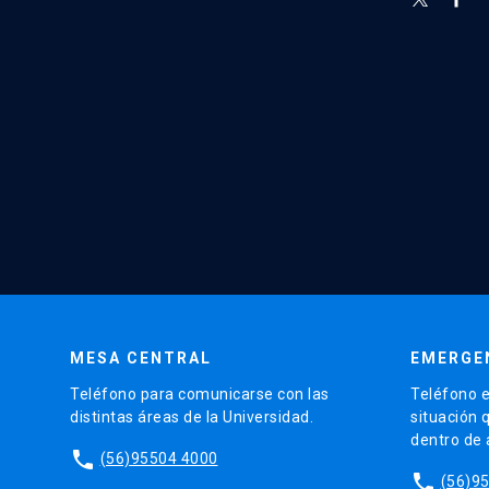
MESA CENTRAL
EMERGE
Teléfono para comunicarse con las
Teléfono e
distintas áreas de la Universidad.
situación 
dentro de
phone
(56)95504 4000
phone
(56)9