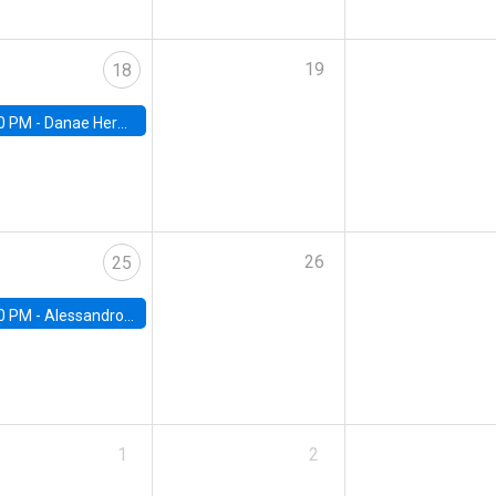
19
18
0 PM -
Danae Hernandez-Cortes, Arizona State
26
25
0 PM -
Alessandro Chiari, Charles University
1
2