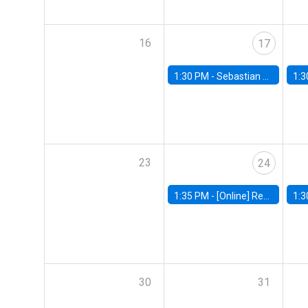
16
17
1:30 PM -
Sebastian Claro, Universidad de Los Andes
1:3
23
24
1:35 PM -
[Online] Renata Narita, PUC Rio
1:3
30
31