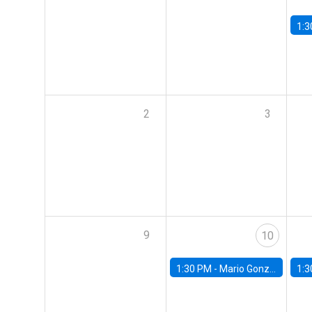
1:3
2
3
9
10
1:30 PM -
Mario González, Banco Central de Chile
1:3