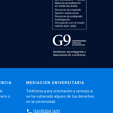
ENCIA
MEDIACIÓN UNIVERSITARIA
de
Teléfonos para orientación y consejo si
énero o
se ha vulnerado alguno de tus derechos
en la universidad.
phone
(56)95504 1691