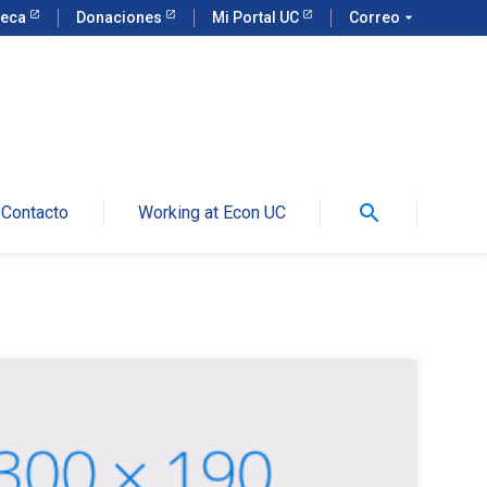
teca
Donaciones
Mi Portal UC
Correo
arrow_drop_down
search
Contacto
Working at Econ UC