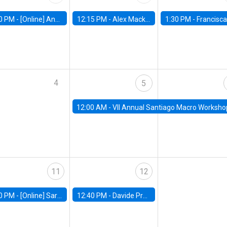
0 PM -
[Online] Ana Tur Prats, UC Merced
12:15 PM -
Alex Mackay, Harvard Business School
1:30 PM -
Francisca Torrealba, estudiante de Doctorado en Ec
4
5
12:00 AM -
VII Annual Santiago Macro Worksho
11
12
0 PM -
[Online] Sarah Armitage, Boston University
12:40 PM -
Davide Proserpio, Marshall School of Business