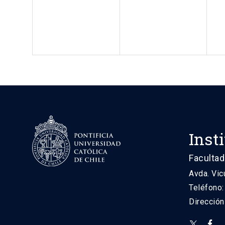
Inst
Facultad
Avda. Vic
Teléfono
Direcció