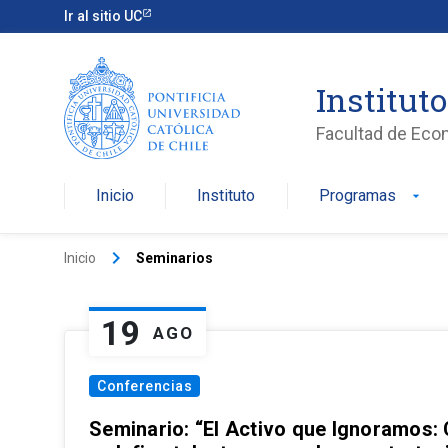
Ir al sitio UC
Institut
Facultad de Eco
Inicio
Instituto
Programas
arrow_drop_down
keyboard_arrow_right
Inicio
Seminarios
19
AGO
Conferencias
Seminario: “El Activo que Ignoramos: