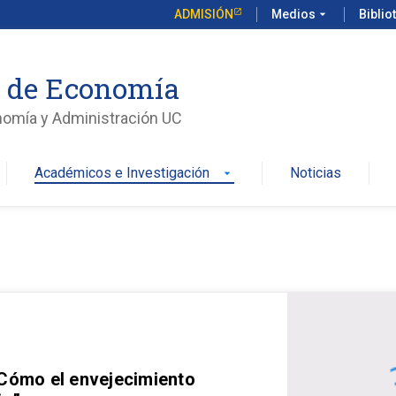
ADMISIÓN
Medios
arrow_drop_down
Biblio
o de Economía
nomía y Administración UC
Académicos e Investigación
Noticias
arrow_drop_down
 Cómo el envejecimiento