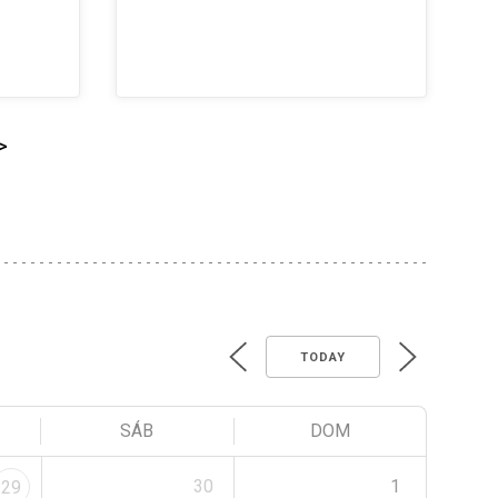
>
TODAY
SÁB
DOM
30
1
29