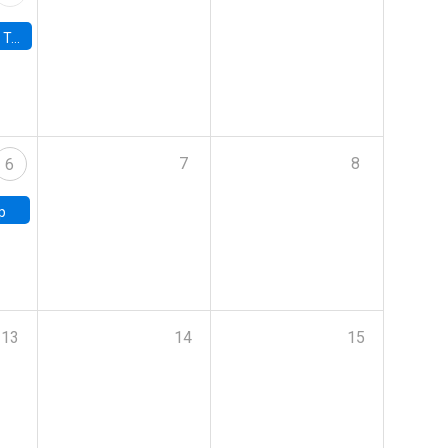
onomía UC
7
8
6
p
13
14
15