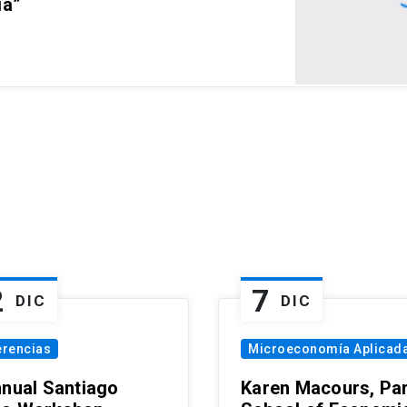
ia”
2
7
DIC
DIC
erencias
Microeconomía Aplicad
nnual Santiago
Karen Macours, Par