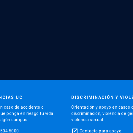
NCIAS UC
DISCRIMINACIÓN Y VIOL
n caso de accidente o
Orientación y apoyo en casos 
que ponga en riesgo tu vida
discriminación, violencia de g
 algún campus.
violencia sexual.
launch
5504 5000
Contacto para apoyo