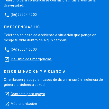
Teléfono para comunicarse con las distintas áreas de la
Universidad.
phone
(56)95504 4000
EMERGENCIAS UC
Teléfono en caso de accidente o situación que ponga en
riesgo tu vida dentro de algún campus.
phone
(56)95504 5000
launch
Ir al sitio de Emergencias
DISCRIMINACIÓN Y VIOLENCIA
Orientación y apoyo en casos de discriminación, violencia de
género o violencia sexual.
launch
Contacto para apoyo
launch
Más orientación