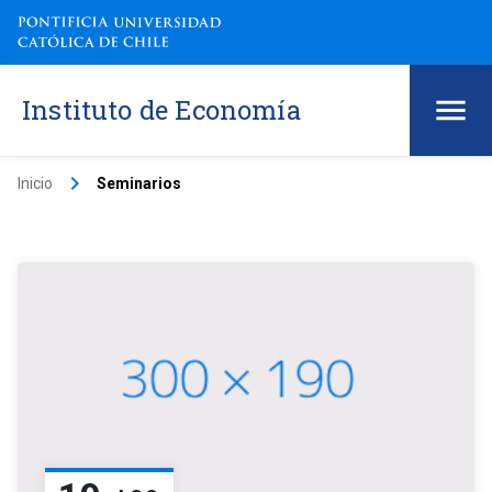
Instituto de Economía
keyboard_arrow_right
Inicio
Seminarios