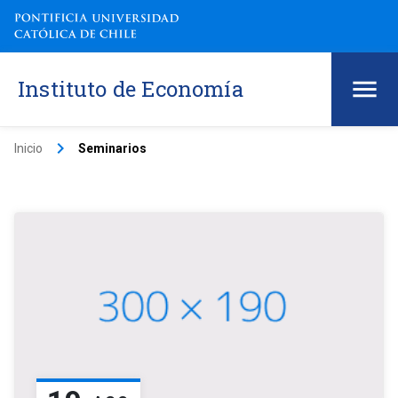
Instituto de Economía
keyboard_arrow_right
Inicio
Seminarios