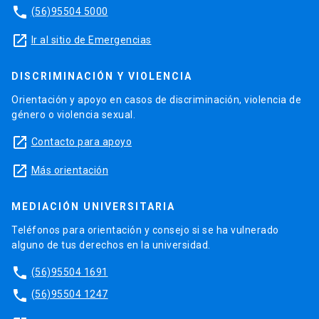
phone
(56)95504 5000
launch
Ir al sitio de Emergencias
DISCRIMINACIÓN Y VIOLENCIA
Orientación y apoyo en casos de discriminación, violencia de
género o violencia sexual.
launch
Contacto para apoyo
launch
Más orientación
MEDIACIÓN UNIVERSITARIA
Teléfonos para orientación y consejo si se ha vulnerado
alguno de tus derechos en la universidad.
phone
(56)95504 1691
phone
(56)95504 1247