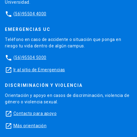
Universidad.
phone
(56)95504 4000
EMERGENCIAS UC
Teléfono en caso de accidente o situación que ponga en
riesgo tu vida dentro de algún campus.
phone
(56)95504 5000
launch
Ir al sitio de Emergencias
DISCRIMINACIÓN Y VIOLENCIA
Orientación y apoyo en casos de discriminación, violencia de
género o violencia sexual.
launch
Contacto para apoyo
launch
Más orientación