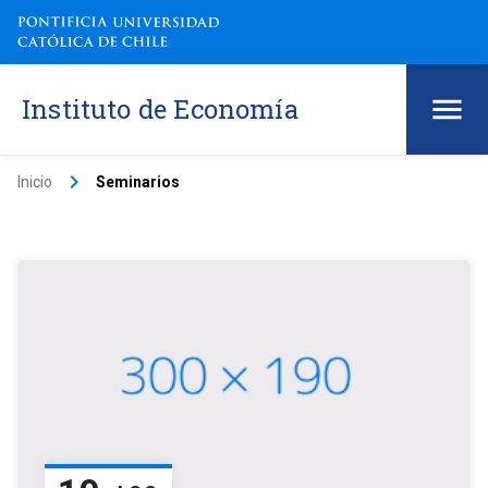
Instituto de Economía
keyboard_arrow_right
Inicio
Seminarios