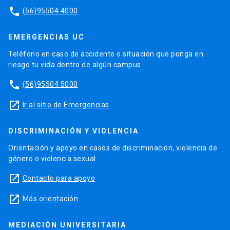
phone
(56)95504 4000
EMERGENCIAS UC
Teléfono en caso de accidente o situación que ponga en
riesgo tu vida dentro de algún campus.
phone
(56)95504 5000
launch
Ir al sitio de Emergencias
DISCRIMINACIÓN Y VIOLENCIA
Orientación y apoyo en casos de discriminación, violencia de
género o violencia sexual.
launch
Contacto para apoyo
launch
Más orientación
MEDIACIÓN UNIVERSITARIA