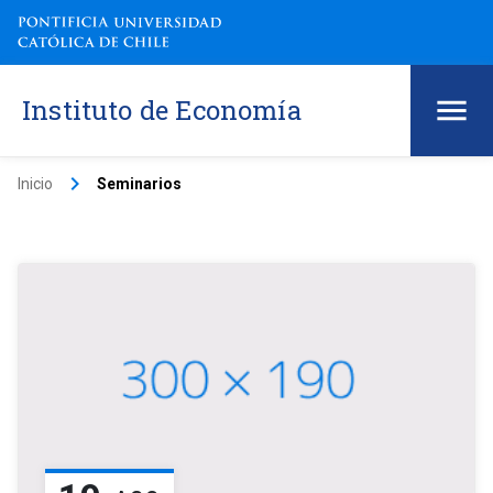
Instituto de Economía
keyboard_arrow_right
Inicio
Seminarios